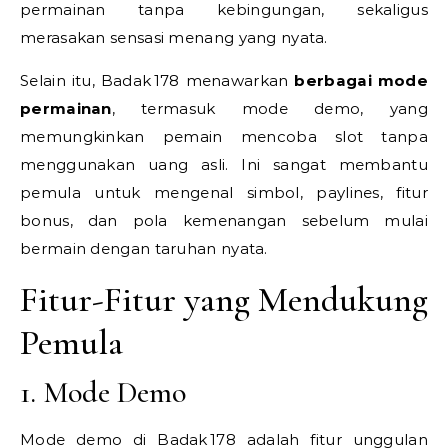
permainan tanpa kebingungan, sekaligus
merasakan sensasi menang yang nyata.
Selain itu, Badak 178 menawarkan
berbagai mode
permainan
, termasuk mode demo, yang
memungkinkan pemain mencoba slot tanpa
menggunakan uang asli. Ini sangat membantu
pemula untuk mengenal simbol, paylines, fitur
bonus, dan pola kemenangan sebelum mulai
bermain dengan taruhan nyata.
Fitur-Fitur yang Mendukung
Pemula
1. Mode Demo
Mode demo di Badak 178 adalah fitur unggulan