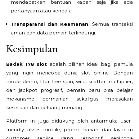
mendapatkan bantuan kapan saja jika ada
pertanyaan atau kendala.
Transparansi dan Keamanan
: Semua transaksi
aman dan data pemain terlindungi.
Kesimpulan
Badak 178 slot
adalah pilihan ideal bagi pemula
yang ingin mencoba dunia slot online. Dengan
mode demo, fitur free spin, wild, scatter, multiplier,
dan jackpot progresif, pemain baru bisa belajar
mekanisme permainan sekaligus merasakan
keseruan dan peluang menang.
Platform ini juga didukung oleh antarmuka user-
friendly, akses mobile, promo harian, dan layanan
customer service yang responsif, sehingga