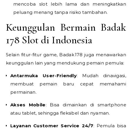
mencoba slot lebih lama dan meningkatkan
peluang menang tanpa risiko tambahan.
Keunggulan Bermain Badak
178 Slot di Indonesia
Selain fitur-fitur game, Badak 178 juga menawarkan
keunggulan lain yang mendukung pemain pemula:
Antarmuka User-Friendly
: Mudah dinavigasi,
membuat pemain baru cepat memahami
permainan.
Akses Mobile
: Bisa dimainkan di smartphone
atau tablet, sehingga fleksibel dan nyaman.
Layanan Customer Service 24/7
: Pemula bisa