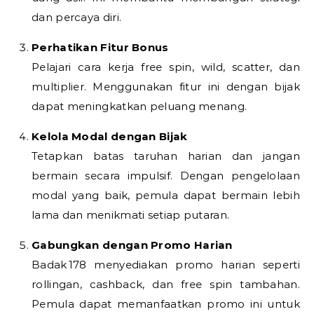
dan percaya diri.
Perhatikan Fitur Bonus
Pelajari cara kerja free spin, wild, scatter, dan
multiplier. Menggunakan fitur ini dengan bijak
dapat meningkatkan peluang menang.
Kelola Modal dengan Bijak
Tetapkan batas taruhan harian dan jangan
bermain secara impulsif. Dengan pengelolaan
modal yang baik, pemula dapat bermain lebih
lama dan menikmati setiap putaran.
Gabungkan dengan Promo Harian
Badak 178 menyediakan promo harian seperti
rollingan, cashback, dan free spin tambahan.
Pemula dapat memanfaatkan promo ini untuk