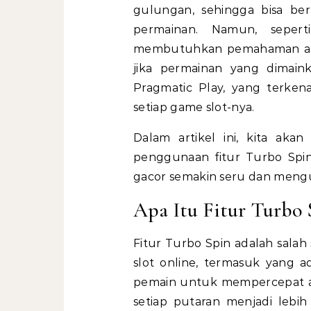
gulungan, sehingga bisa ber
permainan. Namun, sepert
membutuhkan pemahaman agar
jika permainan yang dimaink
Pragmatic Play, yang terken
setiap game slot-nya.
Dalam artikel ini, kita ak
penggunaan fitur Turbo Spin
gacor semakin seru dan mengun
Apa Itu Fitur Turbo 
Fitur Turbo Spin adalah salah
slot online, termasuk yang a
pemain untuk mempercepat an
setiap putaran menjadi lebi