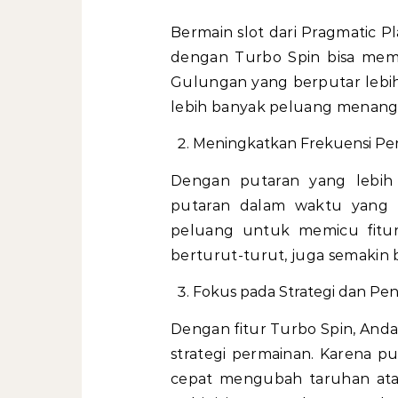
Bermain slot dari Pragmatic Pl
dengan Turbo Spin bisa memb
Gulungan yang berputar leb
lebih banyak peluang menang 
Meningkatkan Frekuensi Pe
Dengan putaran yang lebih 
putaran dalam waktu yang l
peluang untuk memicu fitur
berturut-turut, juga semakin 
Fokus pada Strategi dan Pe
Dengan fitur Turbo Spin, Anda
strategi permainan. Karena pu
cepat mengubah taruhan atau