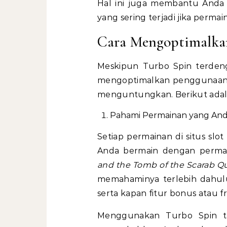
Hal ini juga membantu Anda 
yang sering terjadi jika permai
Cara Mengoptimalkan
Meskipun Turbo Spin terdeng
mengoptimalkan penggunaan
menguntungkan. Berikut adala
Pahami Permainan yang Anda
Setiap permainan di situs slot
Anda bermain dengan permain
and the Tomb of the Scarab 
memahaminya terlebih dahulu.
serta kapan fitur bonus atau fre
Menggunakan Turbo Spin t