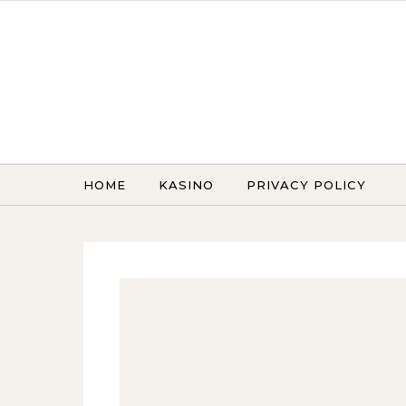
Skip to content
HOME
KASINO
PRIVACY POLICY