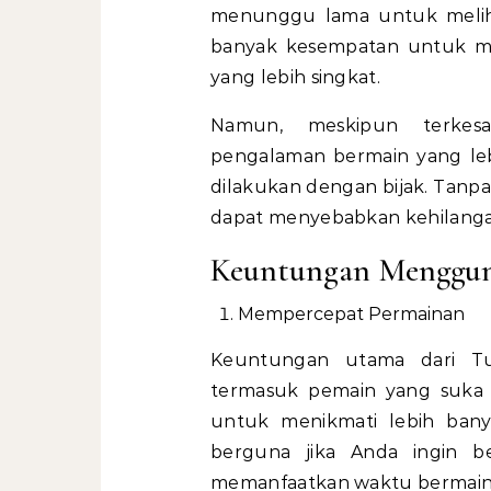
menunggu lama untuk melihat
banyak kesempatan untuk m
yang lebih singkat.
Namun, meskipun terke
pengalaman bermain yang leb
dilakukan dengan bijak. Tanpa
dapat menyebabkan kehilanga
Keuntungan Menggun
Mempercepat Permainan
Keuntungan utama dari Tu
termasuk pemain yang suka 
untuk menikmati lebih bany
berguna jika Anda ingin be
memanfaatkan waktu bermain 