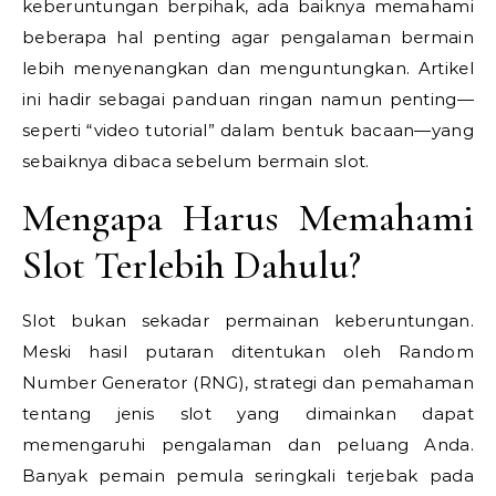
keberuntungan berpihak, ada baiknya memahami
beberapa hal penting agar pengalaman bermain
lebih menyenangkan dan menguntungkan. Artikel
ini hadir sebagai panduan ringan namun penting—
seperti “video tutorial” dalam bentuk bacaan—yang
sebaiknya dibaca sebelum bermain slot.
Mengapa Harus Memahami
Slot Terlebih Dahulu?
Slot bukan sekadar permainan keberuntungan.
Meski hasil putaran ditentukan oleh Random
Number Generator (RNG), strategi dan pemahaman
tentang jenis slot yang dimainkan dapat
memengaruhi pengalaman dan peluang Anda.
Banyak pemain pemula seringkali terjebak pada