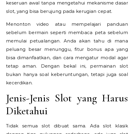
keseruan awal tanpa mengetahui mekanisme dasar
slot, yang bisa berujung pada kerugian cepat.
Menonton video atau mempelajari panduan
sebelum bermain seperti membaca peta sebelum
memulai petualangan. Anda akan tahu di mana
peluang besar menunggu, fitur bonus apa yang
bisa dimanfaatkan, dan cara mengatur modal agar
tetap aman. Dengan bekal ini, permainan slot
bukan hanya soal keberuntungan, tetapi juga soal
kecerdikan.
Jenis-Jenis Slot yang Harus
Diketahui
Tidak semua slot dibuat sama. Ada slot klasik