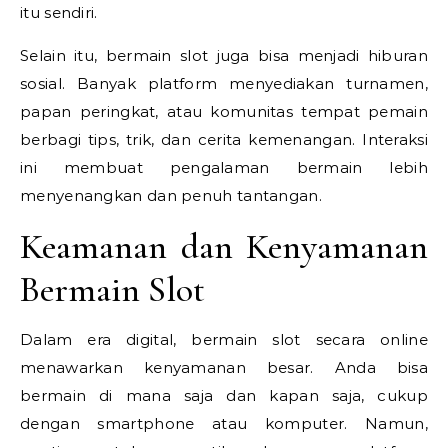
itu sendiri.
Selain itu, bermain slot juga bisa menjadi hiburan
sosial. Banyak platform menyediakan turnamen,
papan peringkat, atau komunitas tempat pemain
berbagi tips, trik, dan cerita kemenangan. Interaksi
ini membuat pengalaman bermain lebih
menyenangkan dan penuh tantangan.
Keamanan dan Kenyamanan
Bermain Slot
Dalam era digital, bermain slot secara online
menawarkan kenyamanan besar. Anda bisa
bermain di mana saja dan kapan saja, cukup
dengan smartphone atau komputer. Namun,