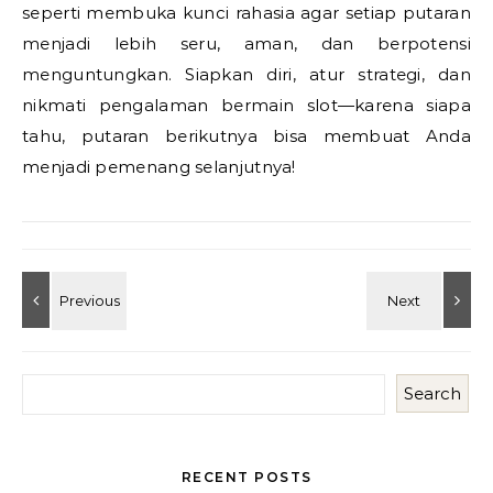
seperti membuka kunci rahasia agar setiap putaran
menjadi lebih seru, aman, dan berpotensi
menguntungkan. Siapkan diri, atur strategi, dan
nikmati pengalaman bermain slot—karena siapa
tahu, putaran berikutnya bisa membuat Anda
menjadi pemenang selanjutnya!
Search
RECENT POSTS