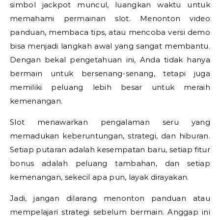
simbol jackpot muncul, luangkan waktu untuk
memahami permainan slot. Menonton video
panduan, membaca tips, atau mencoba versi demo
bisa menjadi langkah awal yang sangat membantu.
Dengan bekal pengetahuan ini, Anda tidak hanya
bermain untuk bersenang-senang, tetapi juga
memiliki peluang lebih besar untuk meraih
kemenangan.
Slot menawarkan pengalaman seru yang
memadukan keberuntungan, strategi, dan hiburan.
Setiap putaran adalah kesempatan baru, setiap fitur
bonus adalah peluang tambahan, dan setiap
kemenangan, sekecil apa pun, layak dirayakan.
Jadi, jangan dilarang menonton panduan atau
mempelajari strategi sebelum bermain. Anggap ini