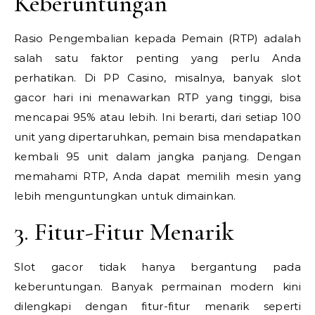
Keberuntungan
Rasio Pengembalian kepada Pemain (RTP) adalah
salah satu faktor penting yang perlu Anda
perhatikan. Di PP Casino, misalnya, banyak slot
gacor hari ini menawarkan RTP yang tinggi, bisa
mencapai 95% atau lebih. Ini berarti, dari setiap 100
unit yang dipertaruhkan, pemain bisa mendapatkan
kembali 95 unit dalam jangka panjang. Dengan
memahami RTP, Anda dapat memilih mesin yang
lebih menguntungkan untuk dimainkan.
3. Fitur-Fitur Menarik
Slot gacor tidak hanya bergantung pada
keberuntungan. Banyak permainan modern kini
dilengkapi dengan fitur-fitur menarik seperti