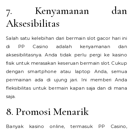
7. Kenyamanan dan
Aksesibilitas
Salah satu kelebihan dari bermain slot gacor hari ini
di PP Casino adalah kenyamanan dan
aksesibilitasnya. Anda tidak perlu pergi ke kasino
fisik untuk merasakan keseruan bermain slot. Cukup
dengan smartphone atau laptop Anda, semua
permainan ada di ujung jari. Ini memberi Anda
fleksibilitas untuk bermain kapan saja dan di mana
saja.
8. Promosi Menarik
Banyak kasino online, termasuk PP Casino,