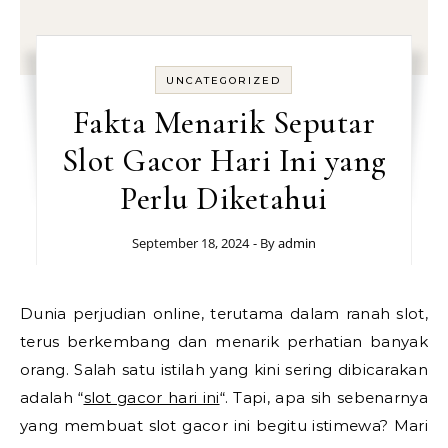
UNCATEGORIZED
Fakta Menarik Seputar
Slot Gacor Hari Ini yang
Perlu Diketahui
September 18, 2024
- By
admin
Dunia perjudian online, terutama dalam ranah slot,
terus berkembang dan menarik perhatian banyak
orang. Salah satu istilah yang kini sering dibicarakan
adalah “
slot gacor hari ini
“. Tapi, apa sih sebenarnya
yang membuat slot gacor ini begitu istimewa? Mari