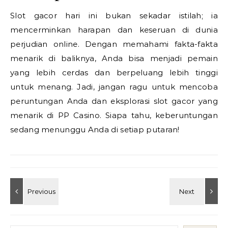
Slot gacor hari ini bukan sekadar istilah; ia
mencerminkan harapan dan keseruan di dunia
perjudian online. Dengan memahami fakta-fakta
menarik di baliknya, Anda bisa menjadi pemain
yang lebih cerdas dan berpeluang lebih tinggi
untuk menang. Jadi, jangan ragu untuk mencoba
peruntungan Anda dan eksplorasi slot gacor yang
menarik di PP Casino. Siapa tahu, keberuntungan
sedang menunggu Anda di setiap putaran!