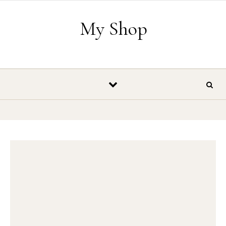
Skip to content
My Shop