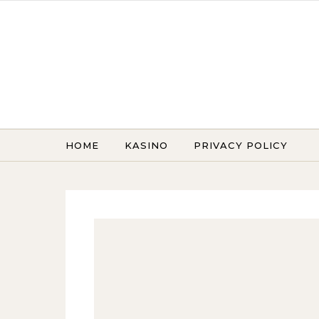
Skip to content
HOME
KASINO
PRIVACY POLICY