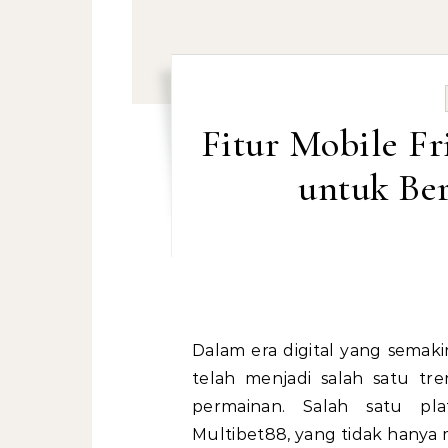
Fitur Mobile Fr
untuk Be
Dalam era digital yang semakin
telah menjadi salah satu tr
permainan. Salah satu pl
Multibet88, yang tidak hany