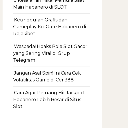
5 Kesalahan Fatal Pemula Saat
Main Habanero di SLOT
Keunggulan Grafis dan
Gameplay Koi Gate Habanero di
Rejekibet
Waspada! Hoaks Pola Slot Gacor
yang Sering Viral di Grup
Telegram
Jangan Asal Spin! Ini Cara Cek
Volatilitas Game di Ceri388
Cara Agar Peluang Hit Jackpot
Habanero Lebih Besar di Situs
Slot