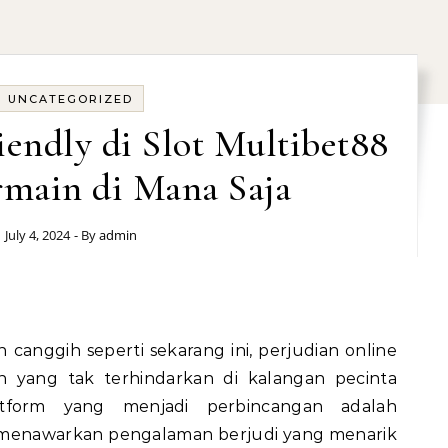
UNCATEGORIZED
iendly di Slot Multibet88
rmain di Mana Saja
July 4, 2024
- By
admin
 canggih seperti sekarang ini, perjudian online
en yang tak terhindarkan di kalangan pecinta
atform yang menjadi perbincangan adalah
a menawarkan pengalaman berjudi yang menarik