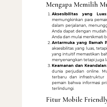
Mengapa Memilih Mu
Aksesibilitas yang Luas
memungkinkan para pemain 
dalam perjalanan, menunggu
Anda dapat dengan mudah m
Anda dan mulai menikmati be
Antarmuka yang Ramah 
aksesibilitas yang luas, te
yang intuitif memastikan b
menyenangkan tetapi juga l
Keamanan dan Keandalan
dunia perjudian online. M
terbaru dan infrastruktu
pemain bahwa informasi pr
terlindungi.
Fitur Mobile Friendl