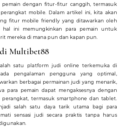
 pemain dengan fitur-fitur canggih, termasuk
rangkat mobile. Dalam artikel ini, kita akan
ng fitur mobile friendly yang ditawarkan oleh
na hal ini memungkinkan para pemain untuk
orit mereka di mana pun dan kapan pun.
di Multibet88
salah satu platform judi online terkemuka di
pada pengalaman pengguna yang optimal,
arkan berbagai permainan judi yang menarik,
hwa para pemain dapat mengaksesnya dengan
s perangkat, termasuk smartphone dan tablet.
enjadi salah satu daya tarik utama bagi para
ti sensasi judi secara praktis tanpa harus
 digunakan.