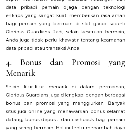
data pribadi pemain dijaga dengan teknologi
enkripsi yang sangat kuat, memberikan rasa aman
bagi pemain yang bermain di slot gacor seperti
Glorious Guardians. Jadi, selain keseruan bermain,
Anda juga tidak perlu khawatir tentang keamanan
data pribadi atau transaksi Anda.
4. Bonus dan Promosi yang
Menarik
Selain fitur-fitur menarik di dalam permainan,
Glorious Guardians juga dilengkapi dengan berbagai
bonus dan promosi yang menggiurkan. Banyak
situs judi online yang menawarkan bonus selamat
datang, bonus deposit, dan cashback bagi pemain
yang sering bermain. Hal ini tentu menambah daya