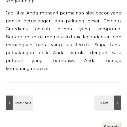
sangat tinggi.
Jadi, jika Anda mencari permainan slot gacor yang
penuh petualangan dan peluang besar, Glorious
Guardians adalah pilihan yang sempurna.
Bersiaplah untuk memasuki dunia legendaris ini dan
menangkan harta yang tak ternilai. Siapa tahu,
petualangan epik Anda dimulai dengan satu
putaran yang membawa Anda menuju
kemenangan besar.
Search