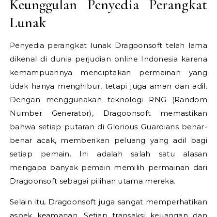
Keunggulan Penyedia Perangkat
Lunak
Penyedia perangkat lunak Dragoonsoft telah lama
dikenal di dunia perjudian online Indonesia karena
kemampuannya menciptakan permainan yang
tidak hanya menghibur, tetapi juga aman dan adil.
Dengan menggunakan teknologi RNG (Random
Number Generator), Dragoonsoft memastikan
bahwa setiap putaran di Glorious Guardians benar-
benar acak, memberikan peluang yang adil bagi
setiap pemain. Ini adalah salah satu alasan
mengapa banyak pemain memilih permainan dari
Dragoonsoft sebagai pilihan utama mereka.
Selain itu, Dragoonsoft juga sangat memperhatikan
aspek keamanan. Setiap transaksi keuangan dan