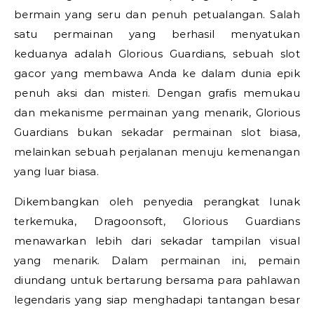
bermain yang seru dan penuh petualangan. Salah
satu permainan yang berhasil menyatukan
keduanya adalah Glorious Guardians, sebuah slot
gacor yang membawa Anda ke dalam dunia epik
penuh aksi dan misteri. Dengan grafis memukau
dan mekanisme permainan yang menarik, Glorious
Guardians bukan sekadar permainan slot biasa,
melainkan sebuah perjalanan menuju kemenangan
yang luar biasa.
Dikembangkan oleh penyedia perangkat lunak
terkemuka, Dragoonsoft, Glorious Guardians
menawarkan lebih dari sekadar tampilan visual
yang menarik. Dalam permainan ini, pemain
diundang untuk bertarung bersama para pahlawan
legendaris yang siap menghadapi tantangan besar