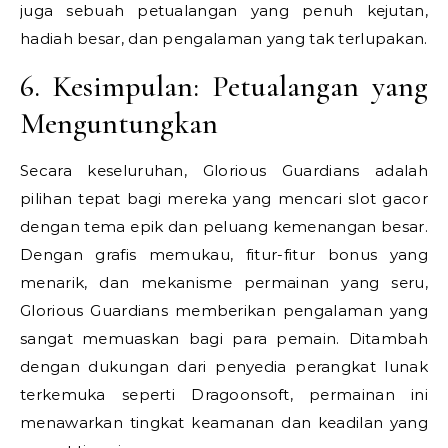
juga sebuah petualangan yang penuh kejutan,
hadiah besar, dan pengalaman yang tak terlupakan.
6. Kesimpulan: Petualangan yang
Menguntungkan
Secara keseluruhan, Glorious Guardians adalah
pilihan tepat bagi mereka yang mencari slot gacor
dengan tema epik dan peluang kemenangan besar.
Dengan grafis memukau, fitur-fitur bonus yang
menarik, dan mekanisme permainan yang seru,
Glorious Guardians memberikan pengalaman yang
sangat memuaskan bagi para pemain. Ditambah
dengan dukungan dari penyedia perangkat lunak
terkemuka seperti Dragoonsoft, permainan ini
menawarkan tingkat keamanan dan keadilan yang