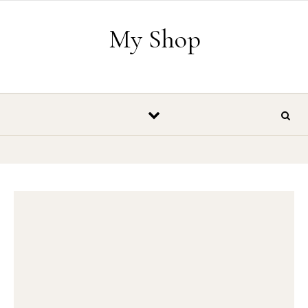
Skip to content
My Shop