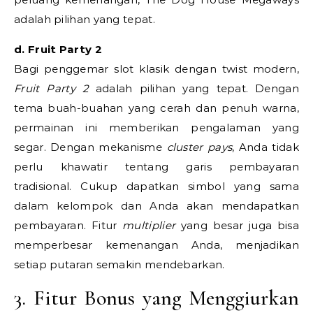
adalah pilihan yang tepat.
d. Fruit Party 2
Bagi penggemar slot klasik dengan twist modern,
Fruit Party 2
adalah pilihan yang tepat. Dengan
tema buah-buahan yang cerah dan penuh warna,
permainan ini memberikan pengalaman yang
segar. Dengan mekanisme
cluster pays
, Anda tidak
perlu khawatir tentang garis pembayaran
tradisional. Cukup dapatkan simbol yang sama
dalam kelompok dan Anda akan mendapatkan
pembayaran. Fitur
multiplier
yang besar juga bisa
memperbesar kemenangan Anda, menjadikan
setiap putaran semakin mendebarkan.
3. Fitur Bonus yang Menggiurkan