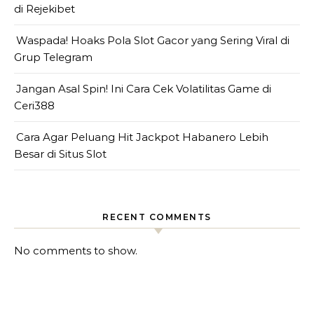
di Rejekibet
Waspada! Hoaks Pola Slot Gacor yang Sering Viral di
Grup Telegram
Jangan Asal Spin! Ini Cara Cek Volatilitas Game di
Ceri388
Cara Agar Peluang Hit Jackpot Habanero Lebih
Besar di Situs Slot
RECENT COMMENTS
No comments to show.