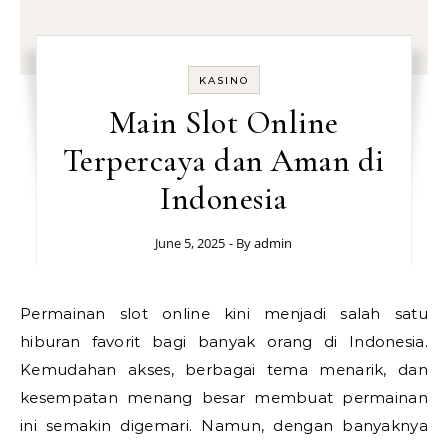
KASINO
Main Slot Online
Terpercaya dan Aman di
Indonesia
June 5, 2025
- By
admin
Permainan slot online kini menjadi salah satu
hiburan favorit bagi banyak orang di Indonesia.
Kemudahan akses, berbagai tema menarik, dan
kesempatan menang besar membuat permainan
ini semakin digemari. Namun, dengan banyaknya