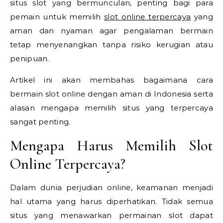
situs slot yang bermunculan, penting bagi para
pemain untuk memilih
slot online terpercaya
yang
aman dan nyaman agar pengalaman bermain
tetap menyenangkan tanpa risiko kerugian atau
penipuan.
Artikel ini akan membahas bagaimana cara
bermain slot online dengan aman di Indonesia serta
alasan mengapa memilih situs yang terpercaya
sangat penting.
Mengapa Harus Memilih Slot
Online Terpercaya?
Dalam dunia perjudian online, keamanan menjadi
hal utama yang harus diperhatikan. Tidak semua
situs yang menawarkan permainan slot dapat