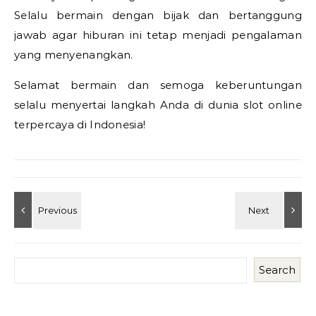
Selalu bermain dengan bijak dan bertanggung
jawab agar hiburan ini tetap menjadi pengalaman
yang menyenangkan.
Selamat bermain dan semoga keberuntungan
selalu menyertai langkah Anda di dunia slot online
terpercaya di Indonesia!
Search