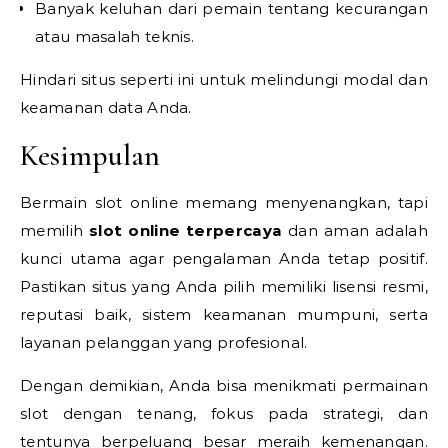
Banyak keluhan dari pemain tentang kecurangan
atau masalah teknis.
Hindari situs seperti ini untuk melindungi modal dan
keamanan data Anda.
Kesimpulan
Bermain slot online memang menyenangkan, tapi
memilih
slot online terpercaya
dan aman adalah
kunci utama agar pengalaman Anda tetap positif.
Pastikan situs yang Anda pilih memiliki lisensi resmi,
reputasi baik, sistem keamanan mumpuni, serta
layanan pelanggan yang profesional.
Dengan demikian, Anda bisa menikmati permainan
slot dengan tenang, fokus pada strategi, dan
tentunya berpeluang besar meraih kemenangan.