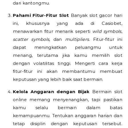
dari kantongmu.
Pahami Fitur-Fitur Slot
Banyak slot gacor hari
ini, khususnya yang ada di Casiobet,
menawarkan fitur menarik seperti
wild symbols
,
scatter symbols
, dan
multipliers
. Fitur-fitur ini
dapat meningkatkan peluangmu untuk
menang, terutama jika kamu memilih slot
dengan volatilitas tinggi. Mengerti cara kerja
fitur-fitur ini akan membantumu membuat
keputusan yang lebih baik saat bermain.
Kelola Anggaran dengan Bijak
Bermain slot
online memang menyenangkan, tapi pastikan
kamu selalu bermain dalam batas
kemampuanmu. Tentukan anggaran harian dan
tetap disiplin dengan keputusan tersebut.