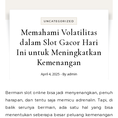
UNCATEGORIZED
Memahami Volatilitas
dalam Slot Gacor Hari
Ini untuk Meningkatkan
Kemenangan
April 4, 2025
- By
admin
Bermain slot online bisa jadi menyenangkan, penuh
harapan, dan tentu saja memicu adrenalin. Tapi, di
balik serunya bermain, ada satu hal yang bisa
menentukan seberapa besar peluang kemenangan