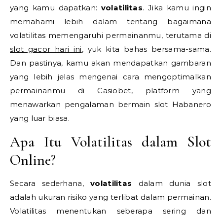
yang kamu dapatkan:
volatilitas
. Jika kamu ingin
memahami lebih dalam tentang bagaimana
volatilitas memengaruhi permainanmu, terutama di
slot gacor hari ini
, yuk kita bahas bersama-sama.
Dan pastinya, kamu akan mendapatkan gambaran
yang lebih jelas mengenai cara mengoptimalkan
permainanmu di Casiobet, platform yang
menawarkan pengalaman bermain slot Habanero
yang luar biasa.
Apa Itu Volatilitas dalam Slot
Online?
Secara sederhana,
volatilitas
dalam dunia slot
adalah ukuran risiko yang terlibat dalam permainan.
Volatilitas menentukan seberapa sering dan