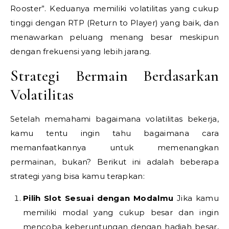
Rooster”. Keduanya memiliki volatilitas yang cukup
tinggi dengan RTP (Return to Player) yang baik, dan
menawarkan peluang menang besar meskipun
dengan frekuensi yang lebih jarang.
Strategi Bermain Berdasarkan
Volatilitas
Setelah memahami bagaimana volatilitas bekerja,
kamu tentu ingin tahu bagaimana cara
memanfaatkannya untuk memenangkan
permainan, bukan? Berikut ini adalah beberapa
strategi yang bisa kamu terapkan:
Pilih Slot Sesuai dengan Modalmu
Jika kamu
memiliki modal yang cukup besar dan ingin
mencoba keberuntungan dengan hadiah besar,