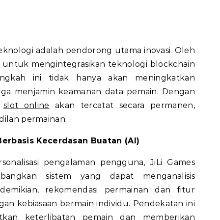
eknologi adalah pendorong utama inovasi. Oleh
 untuk mengintegrasikan teknologi blockchain
ngkah ini tidak hanya akan meningkatkan
i juga menjamin keamanan data pemain. Dengan
n
slot online
akan tercatat secara permanen,
dilan permainan.
rbasis Kecerdasan Buatan (AI)
rsonalisasi pengalaman pengguna, JiLi Games
angkan sistem yang dapat menganalisis
demikian, rekomendasi permainan dan fitur
an kebiasaan bermain individu. Pendekatan ini
tkan keterlibatan pemain dan memberikan