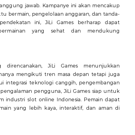
tanggung jawab. Kampanye ini akan mencakup
ktu bermain, pengelolaan anggaran, dan tanda-
endekatan ini, JiLi Games berharap dapat
 permainan yang sehat dan mendukung
ng direncanakan, JiLi Games menunjukkan
anya mengikuti tren masa depan tetapi juga
 integrasi teknologi canggih, pengembangan
a pengalaman pengguna, JiLi Games siap untuk
 industri slot online Indonesia. Pemain dapat
in yang lebih kaya, interaktif, dan aman di