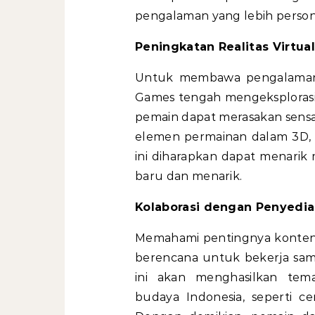
pengalaman yang lebih person
Peningkatan Realitas Virtua
Untuk membawa pengalaman be
Games tengah mengeksplorasi
pemain dapat merasakan sensasi
elemen permainan dalam 3D, da
ini diharapkan dapat menari
baru dan menarik.
Kolaborasi dengan Penyedia
Memahami pentingnya konten 
berencana untuk bekerja sam
ini akan menghasilkan te
budaya Indonesia, seperti ceri