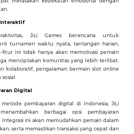
apat merasakan kedekatan emosional dengan
an.
Interaktif
raktivitas, JiLi Games berencana untuk
erti turnamen waktu nyata, tantangan harian,
-fitur ini tidak hanya akan memotivasi pemain
ga menciptakan komunitas yang lebih terlibat.
 kolaboratif, pengalaman bermain slot online
sosial.
ran Digital
etode pembayaran digital di Indonesia, JiLi
menambahkan berbagai opsi pembayaran
l. Integrasi ini akan memudahkan pemain dalam
an, serta memastikan transaksi yang cepat dan