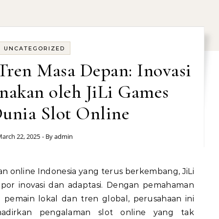
UNCATEGORIZED
Tren Masa Depan: Inovasi
nakan oleh JiLi Games
unia Slot Online
arch 22, 2025
- By
admin
por inovasi dan adaptasi. Dengan pemahaman
pemain lokal dan tren global, perusahaan ini
dirkan pengalaman slot online yang tak