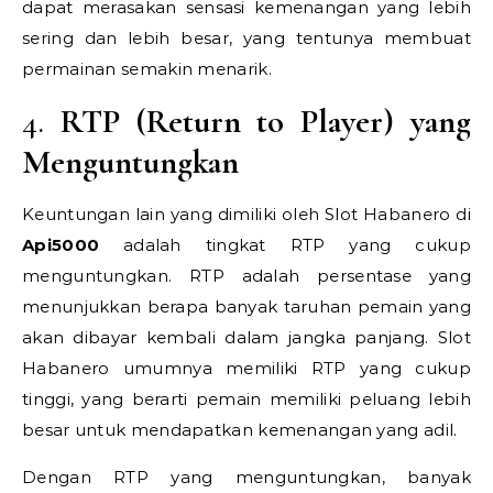
dapat merasakan sensasi kemenangan yang lebih
sering dan lebih besar, yang tentunya membuat
permainan semakin menarik.
4.
RTP (Return to Player) yang
Menguntungkan
Keuntungan lain yang dimiliki oleh Slot Habanero di
Api5000
adalah tingkat RTP yang cukup
menguntungkan. RTP adalah persentase yang
menunjukkan berapa banyak taruhan pemain yang
akan dibayar kembali dalam jangka panjang. Slot
Habanero umumnya memiliki RTP yang cukup
tinggi, yang berarti pemain memiliki peluang lebih
besar untuk mendapatkan kemenangan yang adil.
Dengan RTP yang menguntungkan, banyak