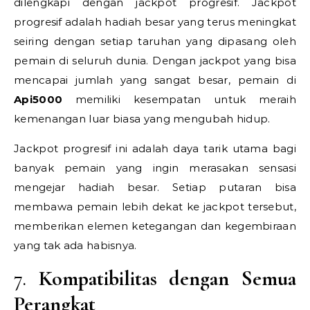
dilengkapi dengan jackpot progresif. Jackpot
progresif adalah hadiah besar yang terus meningkat
seiring dengan setiap taruhan yang dipasang oleh
pemain di seluruh dunia. Dengan jackpot yang bisa
mencapai jumlah yang sangat besar, pemain di
Api5000
memiliki kesempatan untuk meraih
kemenangan luar biasa yang mengubah hidup.
Jackpot progresif ini adalah daya tarik utama bagi
banyak pemain yang ingin merasakan sensasi
mengejar hadiah besar. Setiap putaran bisa
membawa pemain lebih dekat ke jackpot tersebut,
memberikan elemen ketegangan dan kegembiraan
yang tak ada habisnya.
7.
Kompatibilitas dengan Semua
Perangkat