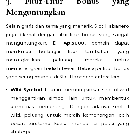
3.
Fitur-Fitur Bonus yang
Menguntungkan
Selain grafis dan tema yang menarik, Slot Habanero
juga dikenal dengan fitur-fitur bonus yang sangat
menguntungkan. Di
Api5000
, pemain dapat
menikmati berbagai fitur tambahan yang
meningkatkan peluang mereka untuk
memenangkan hadiah besar. Beberapa fitur bonus
yang sering muncul di Slot Habanero antara lain:
Wild Symbol
: Fitur ini memungkinkan simbol wild
menggantikan simbol lain untuk membentuk
kombinasi pemenang. Dengan adanya simbol
wild, peluang untuk meraih kemenangan lebih
besar, terutama ketika muncul di posisi yang
strategis.