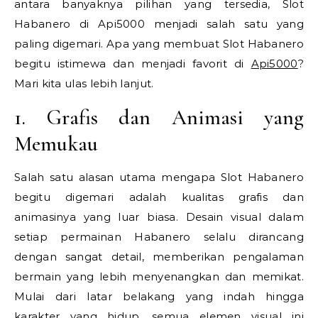
antara banyaknya pilihan yang tersedia, Slot
Habanero di Api5000 menjadi salah satu yang
paling digemari. Apa yang membuat Slot Habanero
begitu istimewa dan menjadi favorit di
Api5000
?
Mari kita ulas lebih lanjut.
1. Grafis dan Animasi yang
Memukau
Salah satu alasan utama mengapa Slot Habanero
begitu digemari adalah kualitas grafis dan
animasinya yang luar biasa. Desain visual dalam
setiap permainan Habanero selalu dirancang
dengan sangat detail, memberikan pengalaman
bermain yang lebih menyenangkan dan memikat.
Mulai dari latar belakang yang indah hingga
karakter yang hidup, semua elemen visual ini