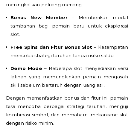
meningkatkan peluang menang:
Bonus New Member
– Memberikan modal
tambahan bagi pemain baru untuk eksplorasi
slot.
Free Spins dan Fitur Bonus Slot
– Kesempatan
mencoba strategi taruhan tanpa risiko saldo.
Demo Mode
– Beberapa slot menyediakan versi
latihan yang memungkinkan pemain mengasah
skill sebelum bertaruh dengan uang asli.
Dengan memanfaatkan bonus dan fitur ini, pemain
bisa mencoba berbagai strategi taruhan, menguji
kombinasi simbol, dan memahami mekanisme slot
dengan risiko minim.