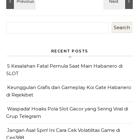
Search
RECENT POSTS
5 Kesalahan Fatal Pemula Saat Main Habanero di
SLOT
Keunggulan Grafis dan Gameplay Koi Gate Habanero
di Rejekibet
Waspada! Hoaks Pola Slot Gacor yang Sering Viral di
Grup Telegram
Jangan Asal Spin! Ini Cara Cek Volatilitas Game di
Ceri388