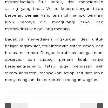
memanfaatkan fitur bonus, dan menerapkan
strategi yang tepat. Walau keberuntungan tetap
berperan, pemain yang terampil mampu bermain
lebih percaya diri, mengurangi risiko, dan
memaksimalkan peluang menang.
Badak178 menyediakan lingkungan ideal untuk
belajar: ragam slot, fitur interaktif, sistem aman, dan
bonus melimpah. Dengan kombinasi pengalaman,
observasi, dan strategi, pemain tidak hanya
bersenang-senang, tetapi juga mengasah skill
secara konsisten, menjadikan setiap sesi slot lebih
menyenangkan dan berpotensi menguntungkan.