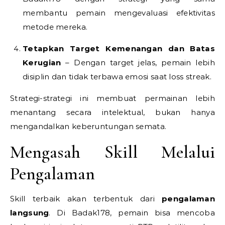
membantu pemain mengevaluasi efektivitas
metode mereka.
Tetapkan Target Kemenangan dan Batas
Kerugian
– Dengan target jelas, pemain lebih
disiplin dan tidak terbawa emosi saat loss streak.
Strategi-strategi ini membuat permainan lebih
menantang secara intelektual, bukan hanya
mengandalkan keberuntungan semata.
Mengasah Skill Melalui
Pengalaman
Skill terbaik akan terbentuk dari
pengalaman
langsung
. Di Badak178, pemain bisa mencoba