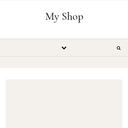
Skip to content
My Shop