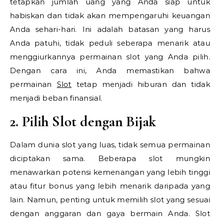
tetapkan jumlah uang yang Anda siap untuk
habiskan dan tidak akan mempengaruhi keuangan
Anda sehari-hari. Ini adalah batasan yang harus
Anda patuhi, tidak peduli seberapa menarik atau
menggiurkannya permainan slot yang Anda pilih.
Dengan cara ini, Anda memastikan bahwa
permainan
Slot
tetap menjadi hiburan dan tidak
menjadi beban finansial.
2. Pilih Slot dengan Bijak
Dalam dunia slot yang luas, tidak semua permainan
diciptakan sama. Beberapa slot mungkin
menawarkan potensi kemenangan yang lebih tinggi
atau fitur bonus yang lebih menarik daripada yang
lain. Namun, penting untuk memilih slot yang sesuai
dengan anggaran dan gaya bermain Anda. Slot