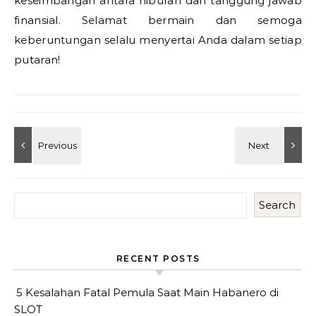
keseimbangan antara hiburan dan tanggung jawab
finansial. Selamat bermain dan semoga
keberuntungan selalu menyertai Anda dalam setiap
putaran!
Search
RECENT POSTS
5 Kesalahan Fatal Pemula Saat Main Habanero di
SLOT