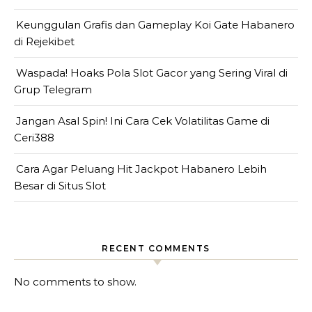
Keunggulan Grafis dan Gameplay Koi Gate Habanero
di Rejekibet
Waspada! Hoaks Pola Slot Gacor yang Sering Viral di
Grup Telegram
Jangan Asal Spin! Ini Cara Cek Volatilitas Game di
Ceri388
Cara Agar Peluang Hit Jackpot Habanero Lebih
Besar di Situs Slot
RECENT COMMENTS
No comments to show.