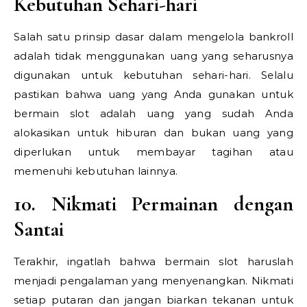
Kebutuhan Sehari-hari
Salah satu prinsip dasar dalam mengelola bankroll
adalah tidak menggunakan uang yang seharusnya
digunakan untuk kebutuhan sehari-hari. Selalu
pastikan bahwa uang yang Anda gunakan untuk
bermain slot adalah uang yang sudah Anda
alokasikan untuk hiburan dan bukan uang yang
diperlukan untuk membayar tagihan atau
memenuhi kebutuhan lainnya.
10. Nikmati Permainan dengan
Santai
Terakhir, ingatlah bahwa bermain slot haruslah
menjadi pengalaman yang menyenangkan. Nikmati
setiap putaran dan jangan biarkan tekanan untuk