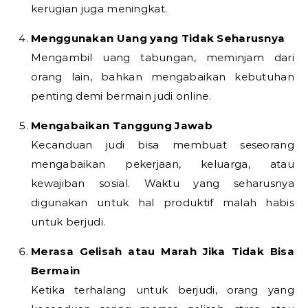
kerugian juga meningkat.
Menggunakan Uang yang Tidak Seharusnya
Mengambil uang tabungan, meminjam dari
orang lain, bahkan mengabaikan kebutuhan
penting demi bermain judi online.
Mengabaikan Tanggung Jawab
Kecanduan judi bisa membuat seseorang
mengabaikan pekerjaan, keluarga, atau
kewajiban sosial. Waktu yang seharusnya
digunakan untuk hal produktif malah habis
untuk berjudi.
Merasa Gelisah atau Marah Jika Tidak Bisa
Bermain
Ketika terhalang untuk berjudi, orang yang