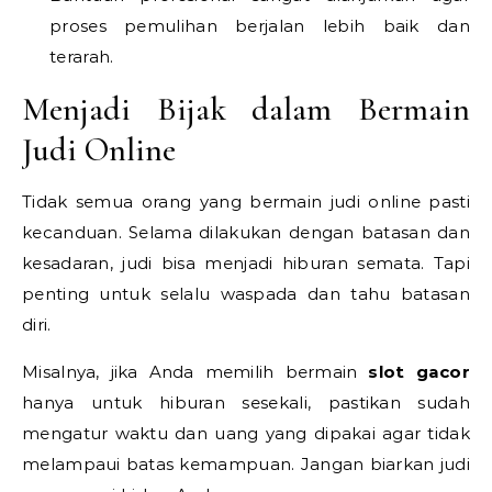
proses pemulihan berjalan lebih baik dan
terarah.
Menjadi Bijak dalam Bermain
Judi Online
Tidak semua orang yang bermain judi online pasti
kecanduan. Selama dilakukan dengan batasan dan
kesadaran, judi bisa menjadi hiburan semata. Tapi
penting untuk selalu waspada dan tahu batasan
diri.
Misalnya, jika Anda memilih bermain
slot gacor
hanya untuk hiburan sesekali, pastikan sudah
mengatur waktu dan uang yang dipakai agar tidak
melampaui batas kemampuan. Jangan biarkan judi