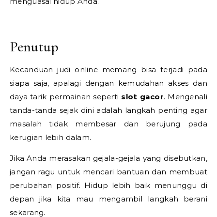
menguasai hidup Anda.
Penutup
Kecanduan judi online memang bisa terjadi pada
siapa saja, apalagi dengan kemudahan akses dan
daya tarik permainan seperti
slot gacor
. Mengenali
tanda-tanda sejak dini adalah langkah penting agar
masalah tidak membesar dan berujung pada
kerugian lebih dalam.
Jika Anda merasakan gejala-gejala yang disebutkan,
jangan ragu untuk mencari bantuan dan membuat
perubahan positif. Hidup lebih baik menunggu di
depan jika kita mau mengambil langkah berani
sekarang.