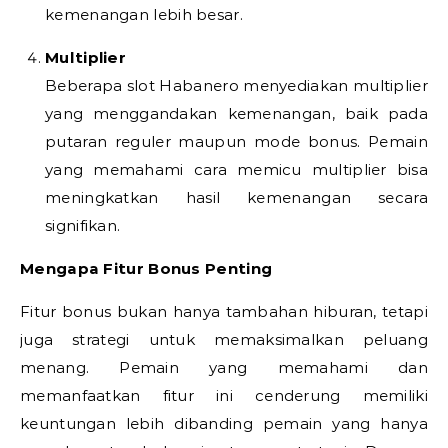
kemenangan lebih besar.
Multiplier
Beberapa slot Habanero menyediakan multiplier
yang menggandakan kemenangan, baik pada
putaran reguler maupun mode bonus. Pemain
yang memahami cara memicu multiplier bisa
meningkatkan hasil kemenangan secara
signifikan.
Mengapa Fitur Bonus Penting
Fitur bonus bukan hanya tambahan hiburan, tetapi
juga strategi untuk memaksimalkan peluang
menang. Pemain yang memahami dan
memanfaatkan fitur ini cenderung memiliki
keuntungan lebih dibanding pemain yang hanya