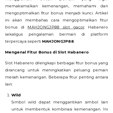
memaksimalkan kemenangan, memahami dan
mengoptimalkan fitur bonus menjadi kunci. Artikel
ini akan membahas cara mengoptimalkan fitur
bonus di
MAHJONGJP88 slot gacor
Habanero
sekaligus pengalaman bermain di platform
terpercaya seperti
MAHJONGJP88
.
Mengenal Fitur Bonus di Slot Habanero
Slot Habanero dilengkapi berbagai fitur bonus yang
dirancang untuk meningkatkan peluang pemain
meraih kemenangan. Beberapa fitur penting antara
lain:
Wild
Simbol wild dapat menggantikan simbol lain
untuk membentuk kombinasi kemenangan. Ini