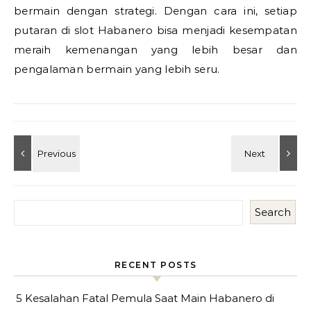
bermain dengan strategi. Dengan cara ini, setiap
putaran di slot Habanero bisa menjadi kesempatan
meraih kemenangan yang lebih besar dan
pengalaman bermain yang lebih seru.
Search
RECENT POSTS
5 Kesalahan Fatal Pemula Saat Main Habanero di