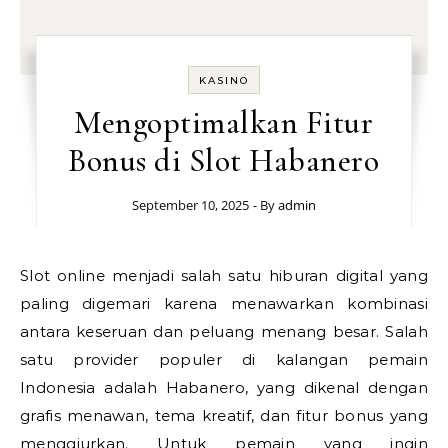
KASINO
Mengoptimalkan Fitur
Bonus di Slot Habanero
September 10, 2025
- By
admin
Slot online menjadi salah satu hiburan digital yang
paling digemari karena menawarkan kombinasi
antara keseruan dan peluang menang besar. Salah
satu provider populer di kalangan pemain
Indonesia adalah Habanero, yang dikenal dengan
grafis menawan, tema kreatif, dan fitur bonus yang
menggiurkan. Untuk pemain yang ingin