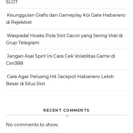
SLOT
Keunggulan Grafis dan Gameplay Koi Gate Habanero
di Rejekibet
Waspada! Hoaks Pola Slot Gacor yang Sering Viral di
Grup Telegram
Jangan Asal Spin! Ini Cara Cek Volatilitas Game di
Ceri388
Cara Agar Peluang Hit Jackpot Habanero Lebih
Besar di Situs Slot
RECENT COMMENTS
No comments to show.