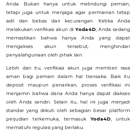
Anda. Bukan hanya untuk melindungi pemain,
tetapi juga untuk menjaga agar permainan tetap
adil dan bebas dari kecurangan. Ketika Anda
melakukan verifikasi akun di
Yoda4D
, Anda sedang
memastikan bahwa hanya Anda yang dapat
mengakses akun tersebut, menghindari
penyalahgunaan oleh pihak lain.
Lebih dari itu, verifikasi akun juga memberi rasa
aman bagi pemain dalam hal transaksi. Baik itu
deposit maupun penarikan, proses verifikasi ini
menjamin bahwa dana Anda hanya dapat diakses
oleh Anda sendiri. Selain itu, hal ini juga menjadi
standar yang diikuti oleh sebagian besar platform
perjudian terkemuka, termasuk
Yoda4D
, untuk
mematuhi regulasi yang berlaku.