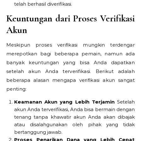
telah berhasil diverifikasi.
Keuntungan dari Proses Verifikasi
Akun
Meskipun proses verifikasi mungkin terdengar
merepotkan bagi beberapa pemain, namun ada
banyak keuntungan yang bisa Anda dapatkan
setelah akun Anda terverifikasi. Berikut adalah
beberapa alasan mengapa verifikasi akun sangat
penting:
Keamanan Akun yang Lebih Terjamin
Setelah
akun Anda terverifikasi, Anda bisa bermain dengan
tenang tanpa khawatir akun Anda akan dibajak
atau disalahgunakan oleh pihak yang tidak
bertanggung jawab.
Proses Penarikan Dana yang Lebih Cepat