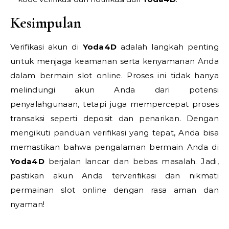
Kesimpulan
Verifikasi akun di
Yoda4D
adalah langkah penting
untuk menjaga keamanan serta kenyamanan Anda
dalam bermain slot online. Proses ini tidak hanya
melindungi akun Anda dari potensi
penyalahgunaan, tetapi juga mempercepat proses
transaksi seperti deposit dan penarikan. Dengan
mengikuti panduan verifikasi yang tepat, Anda bisa
memastikan bahwa pengalaman bermain Anda di
Yoda4D
berjalan lancar dan bebas masalah. Jadi,
pastikan akun Anda terverifikasi dan nikmati
permainan slot online dengan rasa aman dan
nyaman!