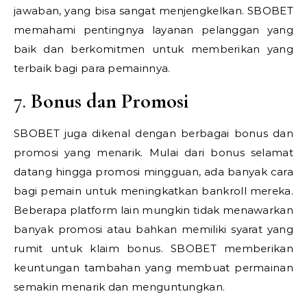
jawaban, yang bisa sangat menjengkelkan. SBOBET
memahami pentingnya layanan pelanggan yang
baik dan berkomitmen untuk memberikan yang
terbaik bagi para pemainnya.
7.
Bonus dan Promosi
SBOBET juga dikenal dengan berbagai bonus dan
promosi yang menarik. Mulai dari bonus selamat
datang hingga promosi mingguan, ada banyak cara
bagi pemain untuk meningkatkan bankroll mereka.
Beberapa platform lain mungkin tidak menawarkan
banyak promosi atau bahkan memiliki syarat yang
rumit untuk klaim bonus. SBOBET memberikan
keuntungan tambahan yang membuat permainan
semakin menarik dan menguntungkan.