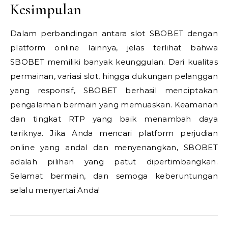
Kesimpulan
Dalam perbandingan antara slot SBOBET dengan
platform online lainnya, jelas terlihat bahwa
SBOBET memiliki banyak keunggulan. Dari kualitas
permainan, variasi slot, hingga dukungan pelanggan
yang responsif, SBOBET berhasil menciptakan
pengalaman bermain yang memuaskan. Keamanan
dan tingkat RTP yang baik menambah daya
tariknya. Jika Anda mencari platform perjudian
online yang andal dan menyenangkan, SBOBET
adalah pilihan yang patut dipertimbangkan.
Selamat bermain, dan semoga keberuntungan
selalu menyertai Anda!