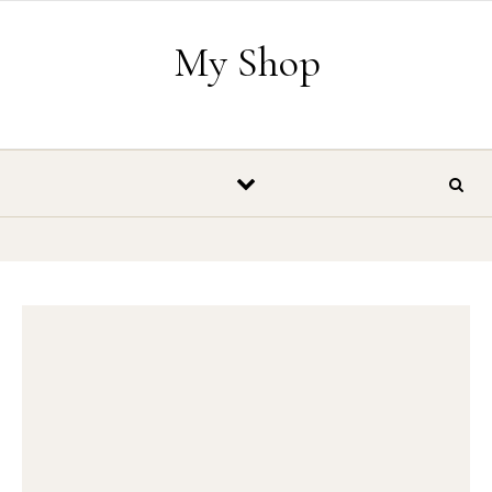
Skip to content
My Shop