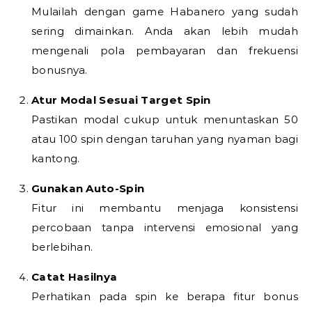
Mulailah dengan game Habanero yang sudah
sering dimainkan. Anda akan lebih mudah
mengenali pola pembayaran dan frekuensi
bonusnya.
Atur Modal Sesuai Target Spin
Pastikan modal cukup untuk menuntaskan 50
atau 100 spin dengan taruhan yang nyaman bagi
kantong.
Gunakan Auto-Spin
Fitur ini membantu menjaga konsistensi
percobaan tanpa intervensi emosional yang
berlebihan.
Catat Hasilnya
Perhatikan pada spin ke berapa fitur bonus