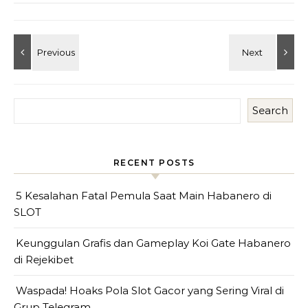
Search
RECENT POSTS
5 Kesalahan Fatal Pemula Saat Main Habanero di
SLOT
Keunggulan Grafis dan Gameplay Koi Gate Habanero
di Rejekibet
Waspada! Hoaks Pola Slot Gacor yang Sering Viral di
Grup Telegram