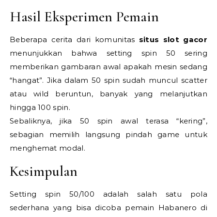
Hasil Eksperimen Pemain
Beberapa cerita dari komunitas
situs slot gacor
menunjukkan bahwa setting spin 50 sering
memberikan gambaran awal apakah mesin sedang
“hangat”. Jika dalam 50 spin sudah muncul scatter
atau wild beruntun, banyak yang melanjutkan
hingga 100 spin.
Sebaliknya, jika 50 spin awal terasa “kering”,
sebagian memilih langsung pindah game untuk
menghemat modal.
Kesimpulan
Setting spin 50/100 adalah salah satu pola
sederhana yang bisa dicoba pemain Habanero di