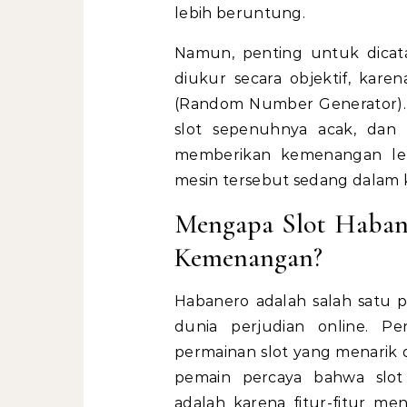
lebih beruntung.
Namun, penting untuk dicatat
diukur secara objektif, kare
(Random Number Generator). In
slot sepenuhnya acak, dan
memberikan kemenangan leb
mesin tersebut sedang dalam k
Mengapa Slot Haban
Kemenangan?
Habanero adalah salah satu 
dunia perjudian online. Pe
permainan slot yang menarik d
pemain percaya bahwa slo
adalah karena fitur-fitur me