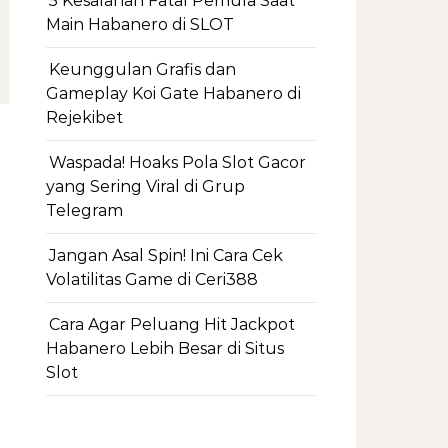
5 Kesalahan Fatal Pemula Saat
Main Habanero di SLOT
Keunggulan Grafis dan
Gameplay Koi Gate Habanero di
Rejekibet
Waspada! Hoaks Pola Slot Gacor
yang Sering Viral di Grup
Telegram
Jangan Asal Spin! Ini Cara Cek
Volatilitas Game di Ceri388
Cara Agar Peluang Hit Jackpot
Habanero Lebih Besar di Situs
Slot