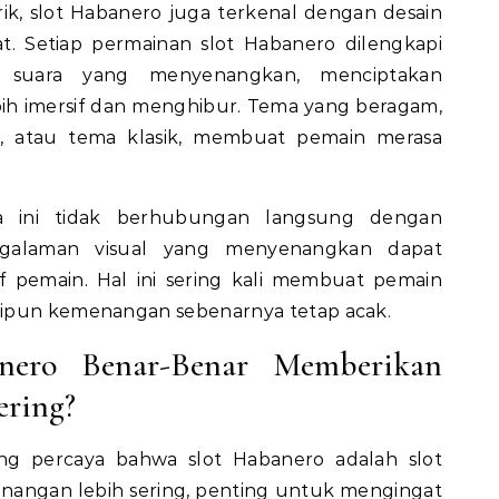
ik, slot Habanero juga terkenal dengan desain
t. Setiap permainan slot Habanero dilengkapi
 suara yang menyenangkan, menciptakan
ih imersif dan menghibur. Tema yang beragam,
gi, atau tema klasik, membuat pemain merasa
.
 ini tidak berhubungan langsung dengan
ngalaman visual yang menyenangkan dapat
f pemain. Hal ini sering kali membuat pemain
kipun kemenangan sebenarnya tetap acak.
nero Benar-Benar Memberikan
ering?
g percaya bahwa slot Habanero adalah slot
angan lebih sering, penting untuk mengingat