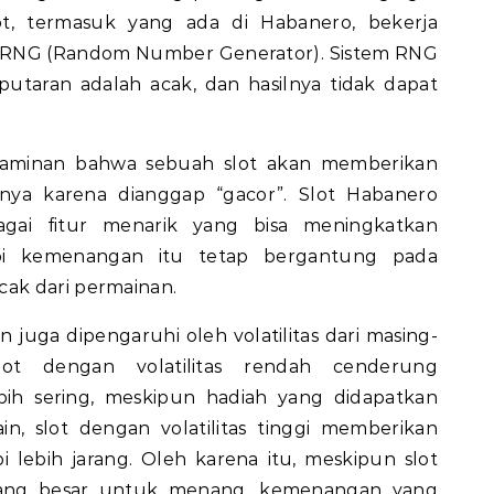
t, termasuk yang ada di Habanero, bekerja
RNG (Random Number Generator). Sistem RNG
putaran adalah acak, dan hasilnya tidak dapat
 jaminan bahwa sebuah slot akan memberikan
nya karena dianggap “gacor”. Slot Habanero
ai fitur menarik yang bisa meningkatkan
pi kemenangan itu tetap bergantung pada
ak dari permainan.
 juga dipengaruhi oleh volatilitas dari masing-
lot dengan volatilitas rendah cenderung
h sering, meskipun hadiah yang didapatkan
lain, slot dengan volatilitas tinggi memberikan
i lebih jarang. Oleh karena itu, meskipun slot
ang besar untuk menang, kemenangan yang