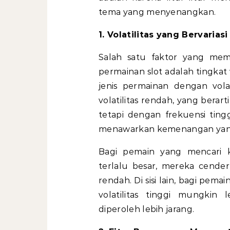
tema yang menyenangkan.
1. Volatilitas yang Bervariasi
Salah satu faktor yang me
permainan slot adalah tingkat
jenis permainan dengan volati
volatilitas rendah, yang bera
tetapi dengan frekuensi tinggi
menawarkan kemenangan yang l
Bagi pemain yang mencari 
terlalu besar, mereka cender
rendah. Di sisi lain, bagi pe
volatilitas tinggi mungki
diperoleh lebih jarang.