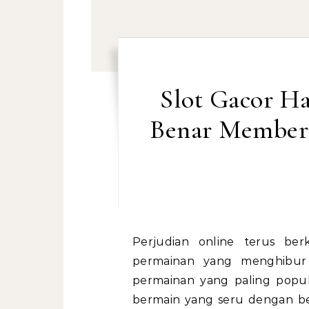
Slot Gacor H
Benar Member
Perjudian online terus berkembang pesat, menawarkan berbagai jenis
permainan yang menghibur 
permainan yang paling popu
bermain yang seru dengan be