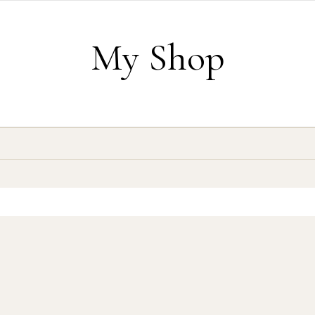
My Shop