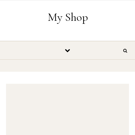
Skip to content
My Shop