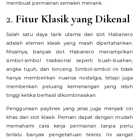
membuat permainan semakin menarik.
2.
Fitur Klasik yang Dikenal
Salah satu daya tarik utama dari slot Habanero
adalah elemen klasik yang masih dipertahankan.
Misalnya, banyak slot Habanero menampilkan
simbol-simbol tradisional seperti buah-buahan,
angka tujuh, dan lonceng. Simbol-simbol ini tidak
hanya memberikan nuansa nostalgia, tetapi juga
memberikan peluang kemenangan yang lebih
tinggi ketika berhasil dikombinasikan.
Penggunaan paylines yang jelas juga menjadi ciri
khas dari slot klasik. Pemain dapat dengan mudah
memahami cara kerja permainan tanpa perlu
terlalu banyak pengetahuan teknis. Ini sangat