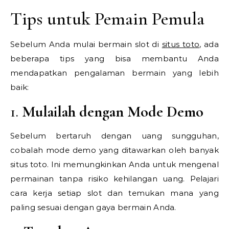
Tips untuk Pemain Pemula
Sebelum Anda mulai bermain slot di
situs toto
, ada
beberapa tips yang bisa membantu Anda
mendapatkan pengalaman bermain yang lebih
baik:
1.
Mulailah dengan Mode Demo
Sebelum bertaruh dengan uang sungguhan,
cobalah mode demo yang ditawarkan oleh banyak
situs toto. Ini memungkinkan Anda untuk mengenal
permainan tanpa risiko kehilangan uang. Pelajari
cara kerja setiap slot dan temukan mana yang
paling sesuai dengan gaya bermain Anda.