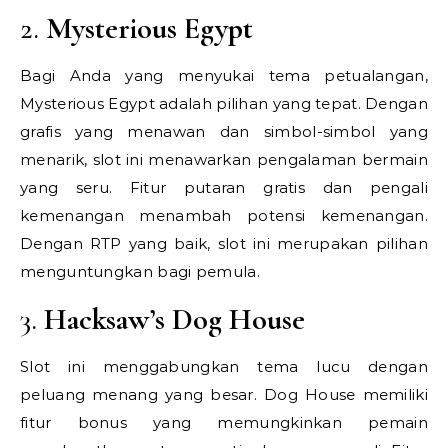
2.
Mysterious Egypt
Bagi Anda yang menyukai tema petualangan,
Mysterious Egypt adalah pilihan yang tepat. Dengan
grafis yang menawan dan simbol-simbol yang
menarik, slot ini menawarkan pengalaman bermain
yang seru. Fitur putaran gratis dan pengali
kemenangan menambah potensi kemenangan.
Dengan RTP yang baik, slot ini merupakan pilihan
menguntungkan bagi pemula.
3.
Hacksaw’s Dog House
Slot ini menggabungkan tema lucu dengan
peluang menang yang besar. Dog House memiliki
fitur bonus yang memungkinkan pemain