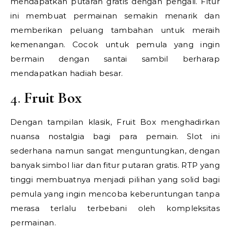
mendapatkan putaran gratis dengan pengali. Fitur
ini membuat permainan semakin menarik dan
memberikan peluang tambahan untuk meraih
kemenangan. Cocok untuk pemula yang ingin
bermain dengan santai sambil berharap
mendapatkan hadiah besar.
4.
Fruit Box
Dengan tampilan klasik, Fruit Box menghadirkan
nuansa nostalgia bagi para pemain. Slot ini
sederhana namun sangat menguntungkan, dengan
banyak simbol liar dan fitur putaran gratis. RTP yang
tinggi membuatnya menjadi pilihan yang solid bagi
pemula yang ingin mencoba keberuntungan tanpa
merasa terlalu terbebani oleh kompleksitas
permainan.