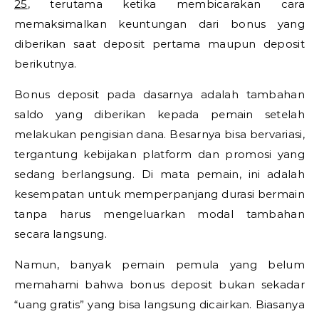
25
, terutama ketika membicarakan cara
memaksimalkan keuntungan dari bonus yang
diberikan saat deposit pertama maupun deposit
berikutnya.
Bonus deposit pada dasarnya adalah tambahan
saldo yang diberikan kepada pemain setelah
melakukan pengisian dana. Besarnya bisa bervariasi,
tergantung kebijakan platform dan promosi yang
sedang berlangsung. Di mata pemain, ini adalah
kesempatan untuk memperpanjang durasi bermain
tanpa harus mengeluarkan modal tambahan
secara langsung.
Namun, banyak pemain pemula yang belum
memahami bahwa bonus deposit bukan sekadar
“uang gratis” yang bisa langsung dicairkan. Biasanya