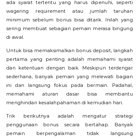
ada syarat tertentu yang harus dipenuhi, seperti
wagering requirement atau jumlah taruhan
minimum sebelum bonus bisa ditarik. Inilah yang
sering membuat sebagian pemain merasa bingung
di awal.
Untuk bisa memaksimalkan bonus deposit, langkah
pertama yang penting adalah memahami syarat
dan ketentuan dengan baik. Meskipun terdengar
sederhana, banyak pemain yang melewati bagian
ini dan langsung fokus pada bermain. Padahal,
memahami aturan dasar bisa membantu
menghindari kesalahpahaman di kemudian hari.
Trik berikutnya adalah mengatur strategi
penggunaan bonus secara bertahap. Banyak
pemain berpengalaman tidak langsung