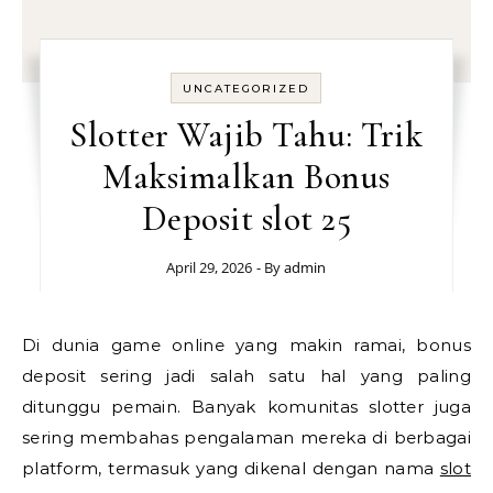
UNCATEGORIZED
Slotter Wajib Tahu: Trik
Maksimalkan Bonus
Deposit slot 25
April 29, 2026
- By
admin
Di dunia game online yang makin ramai, bonus
deposit sering jadi salah satu hal yang paling
ditunggu pemain. Banyak komunitas slotter juga
sering membahas pengalaman mereka di berbagai
platform, termasuk yang dikenal dengan nama
slot