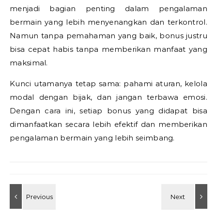
menjadi bagian penting dalam pengalaman
bermain yang lebih menyenangkan dan terkontrol.
Namun tanpa pemahaman yang baik, bonus justru
bisa cepat habis tanpa memberikan manfaat yang
maksimal.
Kunci utamanya tetap sama: pahami aturan, kelola
modal dengan bijak, dan jangan terbawa emosi.
Dengan cara ini, setiap bonus yang didapat bisa
dimanfaatkan secara lebih efektif dan memberikan
pengalaman bermain yang lebih seimbang.