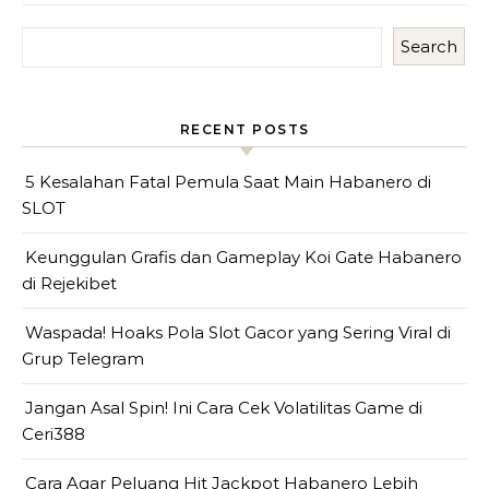
Search
RECENT POSTS
5 Kesalahan Fatal Pemula Saat Main Habanero di
SLOT
Keunggulan Grafis dan Gameplay Koi Gate Habanero
di Rejekibet
Waspada! Hoaks Pola Slot Gacor yang Sering Viral di
Grup Telegram
Jangan Asal Spin! Ini Cara Cek Volatilitas Game di
Ceri388
Cara Agar Peluang Hit Jackpot Habanero Lebih