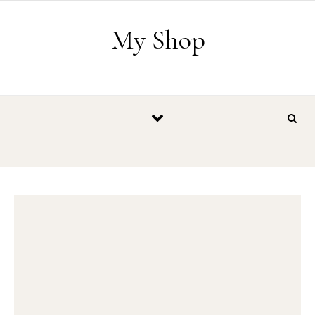
Skip to content
My Shop