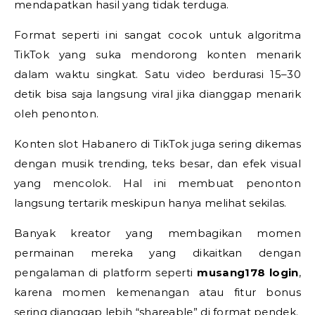
mendapatkan hasil yang tidak terduga.
Format seperti ini sangat cocok untuk algoritma
TikTok yang suka mendorong konten menarik
dalam waktu singkat. Satu video berdurasi 15–30
detik bisa saja langsung viral jika dianggap menarik
oleh penonton.
Konten slot Habanero di TikTok juga sering dikemas
dengan musik trending, teks besar, dan efek visual
yang mencolok. Hal ini membuat penonton
langsung tertarik meskipun hanya melihat sekilas.
Banyak kreator yang membagikan momen
permainan mereka yang dikaitkan dengan
pengalaman di platform seperti
musang178 login
,
karena momen kemenangan atau fitur bonus
sering dianggap lebih “shareable” di format pendek.