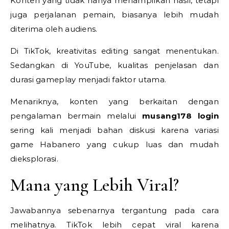
Konten yang tidak hanya menampilkan hasil, tetapi
juga perjalanan pemain, biasanya lebih mudah
diterima oleh audiens.
Di TikTok, kreativitas editing sangat menentukan.
Sedangkan di YouTube, kualitas penjelasan dan
durasi gameplay menjadi faktor utama.
Menariknya, konten yang berkaitan dengan
pengalaman bermain melalui
musang178 login
sering kali menjadi bahan diskusi karena variasi
game Habanero yang cukup luas dan mudah
dieksplorasi.
Mana yang Lebih Viral?
Jawabannya sebenarnya tergantung pada cara
melihatnya. TikTok lebih cepat viral karena