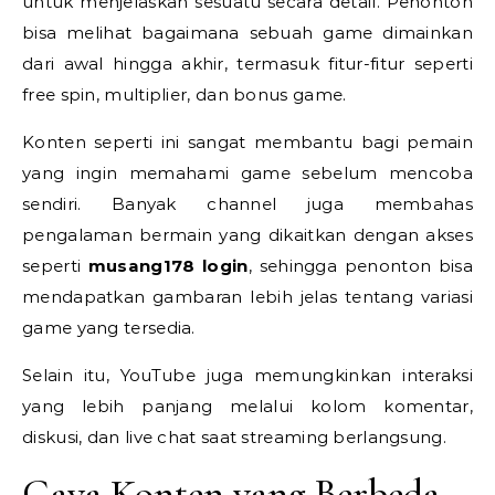
untuk menjelaskan sesuatu secara detail. Penonton
bisa melihat bagaimana sebuah game dimainkan
dari awal hingga akhir, termasuk fitur-fitur seperti
free spin, multiplier, dan bonus game.
Konten seperti ini sangat membantu bagi pemain
yang ingin memahami game sebelum mencoba
sendiri. Banyak channel juga membahas
pengalaman bermain yang dikaitkan dengan akses
seperti
musang178 login
, sehingga penonton bisa
mendapatkan gambaran lebih jelas tentang variasi
game yang tersedia.
Selain itu, YouTube juga memungkinkan interaksi
yang lebih panjang melalui kolom komentar,
diskusi, dan live chat saat streaming berlangsung.
Gaya Konten yang Berbeda