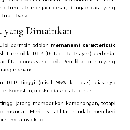
bisa tumbuh menjadi besar, dengan cara yang
tuk dibaca.
t yang Dimainkan
lai bermain adalah
memahami karakteristik
p slot memiliki RTP (Return to Player) berbeda,
, dan fitur bonus yang unik. Pemilihan mesin yang
luang menang.
 RTP tinggi (misal 96% ke atas) biasanya
 konsisten, meski tidak selalu besar.
s tinggi jarang memberikan kemenangan, tetapi
n muncul. Mesin volatilitas rendah memberi
i nominalnya kecil.