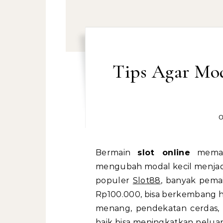
Tips Agar Moda
O
Bermain
slot online
memang
mengubah modal kecil menjadi
populer
Slot88
, banyak pema
Rp100.000, bisa berkembang h
menang, pendekatan cerdas, 
baik bisa meningkatkan peluang