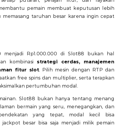
setiap putaran, pelajari fitur, dan rayakan
i membantu pemain membuat keputusan lebih
u memasang taruhan besar karena ingin cepat
menjadi Rp1.000.000 di Slot88 bukan hal
kan kombinasi
strategi cerdas, manajemen
man fitur slot
. Pilih mesin dengan RTP dan
nfaatkan free spins dan multiplier, serta terapkan
aksimalkan pertumbuhan modal.
rmainan. Slot88 bukan hanya tentang menang
galaman bermain yang seru, menegangkan, dan
endekatan yang tepat, modal kecil bisa
jackpot besar bisa saja menjadi milik pemain