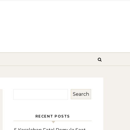
Search
RECENT POSTS