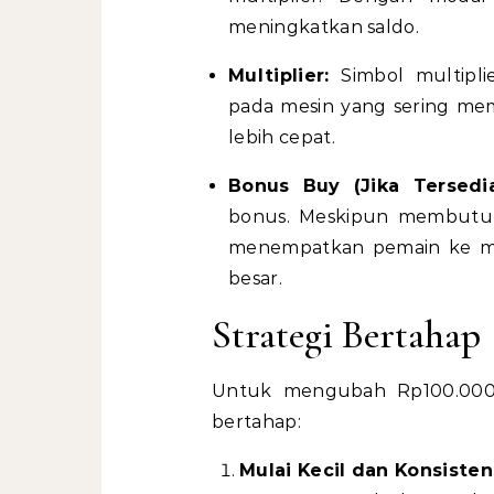
meningkatkan saldo.
Multiplier:
Simbol multipli
pada mesin yang sering m
lebih cepat.
Bonus Buy (Jika Tersedia
bonus. Meskipun membutuhk
menempatkan pemain ke m
besar.
Strategi Bertahap
Untuk mengubah Rp100.000 m
bertahap:
Mulai Kecil dan Konsisten