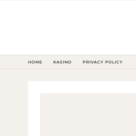
Skip to content
HOME
KASINO
PRIVACY POLICY