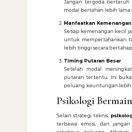
Jangan tergoda bertaruh 
modal bertahan lebih lam
Manfaatkan Kemenangan 
Setiap kemenangan kecil j
untuk mempertahankan ta
lebih tinggi secara bertahap
Timing Putaran Besar
Setelah modal meningkat
putaran tertentu. Ini buka
peluang keuntungan lebih b
Psikologi Bermai
Selain strategi teknis,
psikolo
terbawa emosi, dan jangan