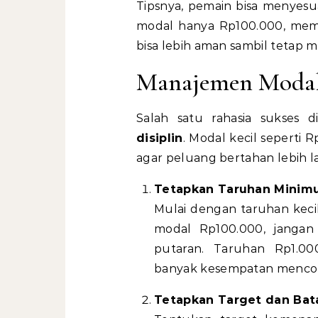
Tipsnya, pemain bisa menyesua
modal hanya Rp100.000, memi
bisa lebih aman sambil tetap
Manajemen Modal
Salah satu rahasia sukses 
disiplin
. Modal kecil seperti
agar peluang bertahan lebih l
Tetapkan Taruhan Mini
Mulai dengan taruhan kecil
modal Rp100.000, janga
putaran. Taruhan Rp1.00
banyak kesempatan mencoba
Tetapkan Target dan Bat