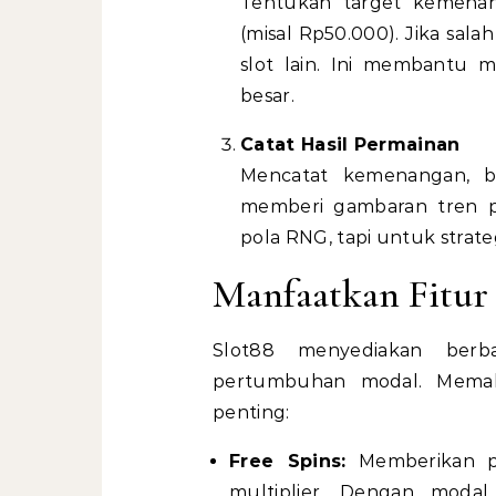
Tentukan target kemenan
(misal Rp50.000). Jika sala
slot lain. Ini membantu
besar.
Catat Hasil Permainan
Mencatat kemenangan, b
memberi gambaran tren p
pola RNG, tapi untuk strateg
Manfaatkan Fitur
Slot88 menyediakan ber
pertumbuhan modal. Memaha
penting:
Free Spins:
Memberikan pu
multiplier. Dengan modal 