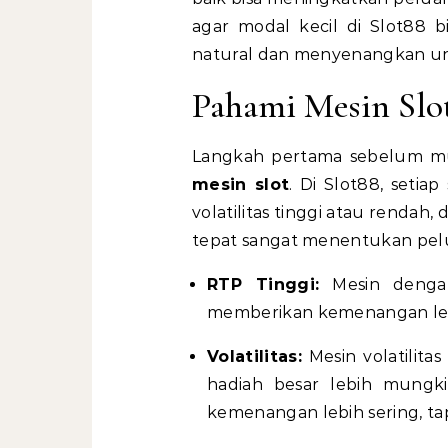
agar modal kecil di Slot88 
natural dan menyenangkan un
Pahami Mesin Slo
Langkah pertama sebelum mu
mesin slot
. Di Slot88, setia
volatilitas tinggi atau rendah
tepat sangat menentukan pe
RTP Tinggi:
Mesin dengan
memberikan kemenangan lebih
Volatilitas:
Mesin volatilita
hadiah besar lebih mungki
kemenangan lebih sering, tap