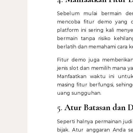
Sebelum mulai bermain de
mencoba fitur demo yang d
platform ini sering kali me
bermain tanpa risiko kehila
berlatih dan memahami cara k
Fitur demo juga memberikan
jenis slot dan memilih mana y
Manfaatkan waktu ini untu
masing fitur berfungsi, sehin
uang sungguhan.
5.
Atur Batasan dan D
Seperti halnya permainan judi
bijak. Atur anggaran Anda 