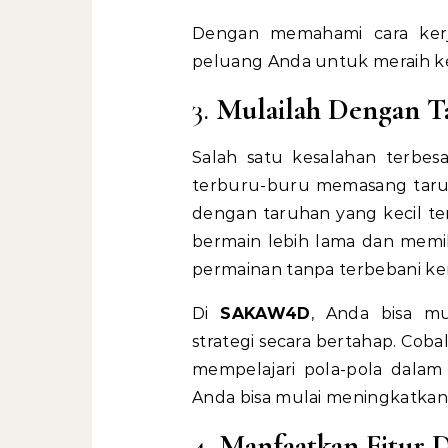
Dengan memahami cara kerja
peluang Anda untuk meraih 
3.
Mulailah Dengan T
Salah satu kesalahan terbes
terburu-buru memasang taruh
dengan taruhan yang kecil ter
bermain lebih lama dan memi
permainan tanpa terbebani ke
Di
SAKAW4D
, Anda bisa m
strategi secara bertahap. Cob
mempelajari pola-pola dalam 
Anda bisa mulai meningkatkan t
4.
Manfaatkan Fitur 