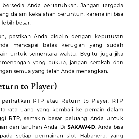
 bersedia Anda pertaruhkan. Jangan tergoda
ang dalam kekalahan beruntun, karena ini bisa
lebih besar.
n, pastikan Anda disiplin dengan keputusan
Anda mencapai batas kerugian yang sudah
main untuk sementara waktu. Begitu juga jika
menangan yang cukup, jangan serakah dan
angan semua yang telah Anda menangkan.
turn to Player)
u perhatikan RTP atau Return to Player. RTP
ta-rata uang yang kembali ke pemain dalam
nggi RTP, semakin besar peluang Anda untuk
n dari taruhan Anda. Di
SAKAW4D
, Anda bisa
ada setiap permainan slot Habanero, yang