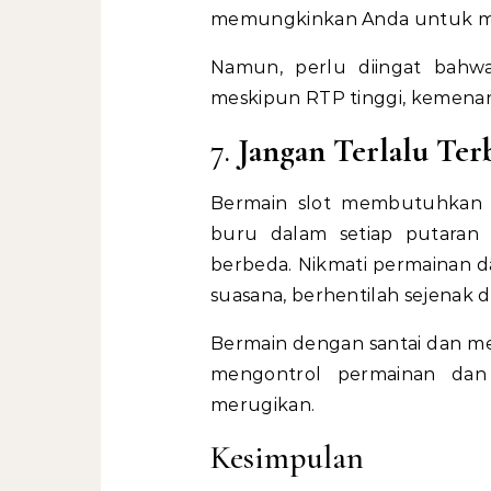
memungkinkan Anda untuk me
Namun, perlu diingat bahwa
meskipun RTP tinggi, kemena
7.
Jangan Terlalu Te
Bermain slot membutuhkan 
buru dalam setiap putaran
berbeda. Nikmati permainan da
suasana, berhentilah sejenak d
Bermain dengan santai dan m
mengontrol permainan dan 
merugikan.
Kesimpulan