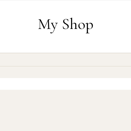
My Shop