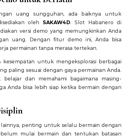
ngan uang sungguhan, ada baiknya untuk
isediakan oleh
SAKAW4D
. Slot Habanero di
nyediakan versi demo yang memungkinkan Anda
ngan uang. Dengan fitur demo ini, Anda bisa
erja permainan tanpa merasa tertekan.
 kesempatan untuk mengeksplorasi berbagai
ang paling sesuai dengan gaya permainan Anda.
k belajar dan memahami bagaimana masing-
gga Anda bisa lebih siap ketika bermain dengan
isiplin
 lainnya, penting untuk selalu bermain dengan
sebelum mulai bermain dan tentukan batasan