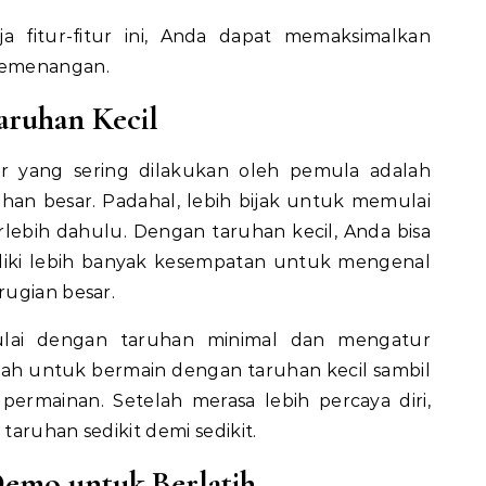
 fitur-fitur ini, Anda dapat memaksimalkan
kemenangan.
aruhan Kecil
ar yang sering dilakukan oleh pemula adalah
an besar. Padahal, lebih bijak untuk memulai
lebih dahulu. Dengan taruhan kecil, Anda bisa
liki lebih banyak kesempatan untuk mengenal
rugian besar.
ulai dengan taruhan minimal dan mengatur
alah untuk bermain dengan taruhan kecil sambil
permainan. Setelah merasa lebih percaya diri,
aruhan sedikit demi sedikit.
Demo untuk Berlatih