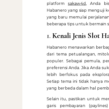
platform
sakaw4d
, Anda b
Habanero yang siap menguji 
yang baru memulai perjalanan 
beberapa tips untuk bermain 
1.
Kenali Jenis Slot 
Habanero menawarkan berbagai 
dari tema petualangan, mito
populer. Sebagai pemula, pe
preferensi Anda. Jika Anda su
lebih berfokus pada eksplora
Setiap tema ini tidak hanya m
yang berbeda dalam hal pemba
Selain itu, pastikan untuk mem
garis pembayaran (paylines