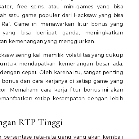
tor, free spins, atau mini-games yang bisa
lah satu game populer dari Hacksaw yang bisa
 Ra”. Game ini menawarkan fitur bonus yang
yang bisa berlipat ganda, meningkatkan
an kemenangan yang menggiurkan.
ksaw sering kali memiliki volatilitas yang cukup
ng untuk mendapatkan kemenangan besar ada,
dengan cepat. Oleh karena itu, sangat penting
onus dan cara kerjanya di setiap game yang
cor. Memahami cara kerja fitur bonus ini akan
nfaatkan setiap kesempatan dengan lebih
engan RTP Tinggi
h persentase rata-rata uang yang akan kembali