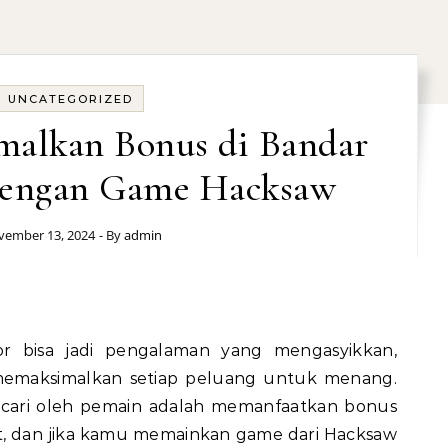
UNCATEGORIZED
malkan Bonus di Bandar
dengan Game Hacksaw
ember 13, 2024
- By
admin
or bisa jadi pengalaman yang mengasyikkan,
 memaksimalkan setiap peluang untuk menang.
dicari oleh pemain adalah memanfaatkan bonus
ot, dan jika kamu memainkan game dari Hacksaw