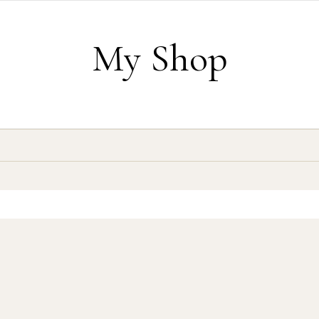
My Shop