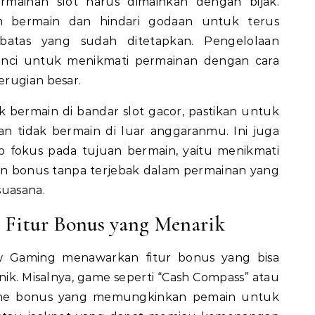
mainan slot harus dimainkan dengan bijak.
 bermain dan hindari godaan untuk terus
batas yang sudah ditetapkan. Pengelolaan
unci untuk menikmati permainan dengan cara
erugian besar.
bermain di bandar slot gacor, pastikan untuk
n tidak bermain di luar anggaranmu. Ini juga
fokus pada tujuan bermain, yaitu menikmati
 bonus tanpa terjebak dalam permainan yang
suasana.
 Fitur Bonus yang Menarik
w Gaming menawarkan fitur bonus yang bisa
nik. Misalnya, game seperti “Cash Compass” atau
isme bonus yang memungkinkan pemain untuk