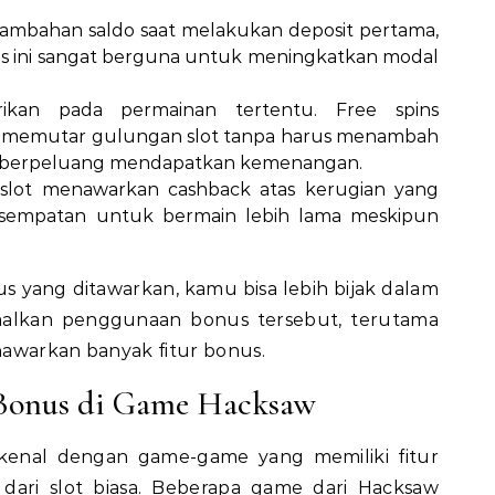
ambahan saldo saat melakukan deposit pertama,
us ini sangat berguna untuk meningkatkan modal
erikan pada permainan tertentu. Free spins
memutar gulungan slot tanpa harus menambah
ap berpeluang mendapatkan kemenangan.
slot menawarkan cashback atas kerugian yang
sempatan untuk bermain lebih lama meskipun
s yang ditawarkan, kamu bisa lebih bijak dalam
alkan penggunaan bonus tersebut, terutama
nawarkan banyak fitur bonus.
 Bonus di Game Hacksaw
enal dengan game-game yang memiliki fitur
ari slot biasa. Beberapa game dari Hacksaw