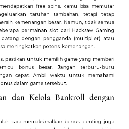
mendapatkan free spins, kamu bisa memutar
eluarkan taruhan tambahan, tetapi tetap
eraih kemenangan besar. Namun, tidak semua
 Beberapa permainan slot dari Hacksaw Gaming
 datang dengan pengganda (multiplier) atau
 bisa meningkatkan potensi kemenangan.
ns, pastikan untuk memilih game yang memberi
emicu bonus besar. Jangan terburu-buru
engan cepat. Ambil waktu untuk memahami
bonus dalam game tersebut.
an dan Kelola Bankroll dengan
adalah cara memaksimalkan bonus, penting juga