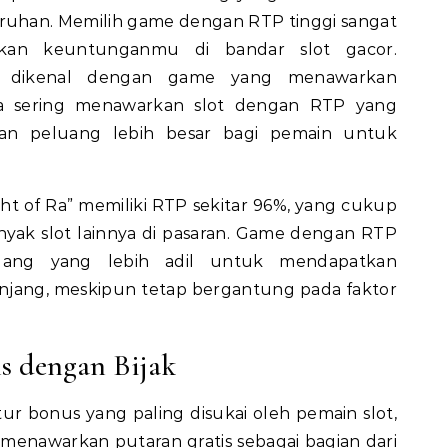
aruhan. Memilih game dengan RTP tinggi sangat
kan keuntunganmu di bandar slot gacor.
 dikenal dengan game yang menawarkan
juga sering menawarkan slot dengan RTP yang
kan peluang lebih besar bagi pemain untuk
ht of Ra” memiliki RTP sekitar 96%, yang cukup
yak slot lainnya di pasaran. Game dengan RTP
luang yang lebih adil untuk mendapatkan
jang, meskipun tetap bergantung pada faktor
s dengan Bijak
itur bonus yang paling disukai oleh pemain slot,
menawarkan putaran gratis sebagai bagian dari