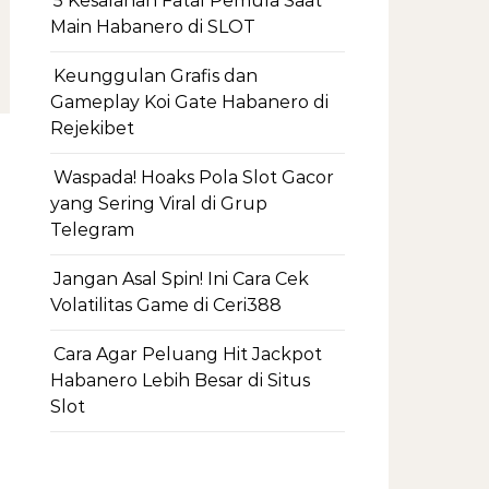
5 Kesalahan Fatal Pemula Saat
Main Habanero di SLOT
Keunggulan Grafis dan
Gameplay Koi Gate Habanero di
Rejekibet
Waspada! Hoaks Pola Slot Gacor
yang Sering Viral di Grup
Telegram
Jangan Asal Spin! Ini Cara Cek
Volatilitas Game di Ceri388
Cara Agar Peluang Hit Jackpot
Habanero Lebih Besar di Situs
Slot