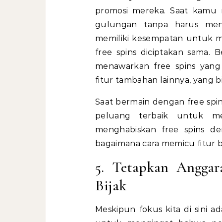
promosi mereka. Saat kamu 
gulungan tanpa harus meng
memiliki kesempatan untuk m
free spins diciptakan sama.
menawarkan free spins yang
fitur tambahan lainnya, yang
Saat bermain dengan free spi
peluang terbaik untuk m
menghabiskan free spins d
bagaimana cara memicu fitur 
5. Tetapkan Anggar
Bijak
Meskipun fokus kita di sini 