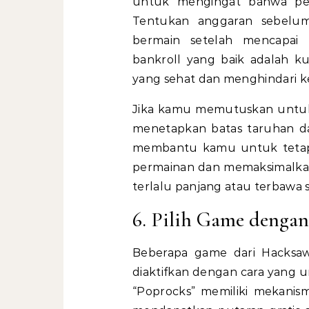
untuk mengingat bahwa per
Tentukan anggaran sebelum
bermain setelah mencapai 
bankroll yang baik adalah k
yang sehat dan menghindari k
Jika kamu memutuskan untuk 
menetapkan batas taruhan da
membantu kamu untuk tetap 
permainan dan memaksimalkan
terlalu panjang atau terbawa 
6. Pilih Game dengan
Beberapa game dari Hacksa
diaktifkan dengan cara yang u
“Poprocks” memiliki mekan