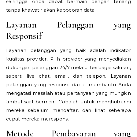
sehingga Anda dapat bermain dengan tenang
tanpa khawatir akan kebocoran data.
Layanan Pelanggan yang
Responsif
Layanan pelanggan yang baik adalah indikator
kualitas provider. Pilih provider yang menyediakan
dukungan pelanggan 24/7 melalui berbagai saluran,
seperti live chat, email, dan telepon. Layanan
pelanggan yang responsif dapat membantu Anda
mengatasi masalah atau pertanyaan yang mungkin
timbul saat bermain. Cobalah untuk menghubungi
mereka sebelum mendaftar, dan lihat seberapa
cepat mereka merespons.
Metode Pembayaran yang