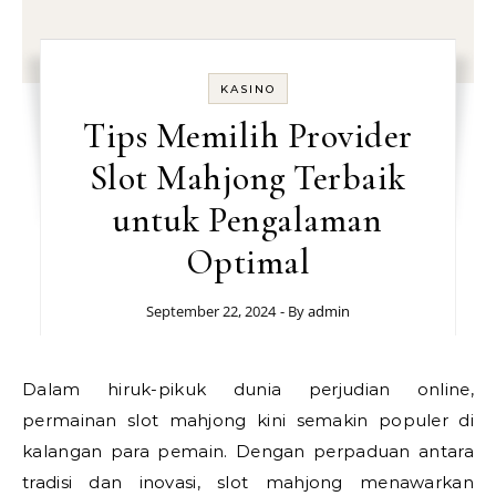
KASINO
Tips Memilih Provider
Slot Mahjong Terbaik
untuk Pengalaman
Optimal
September 22, 2024
- By
admin
Dalam hiruk-pikuk dunia perjudian online,
permainan slot mahjong kini semakin populer di
kalangan para pemain. Dengan perpaduan antara
tradisi dan inovasi, slot mahjong menawarkan