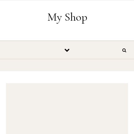
Skip to content
My Shop