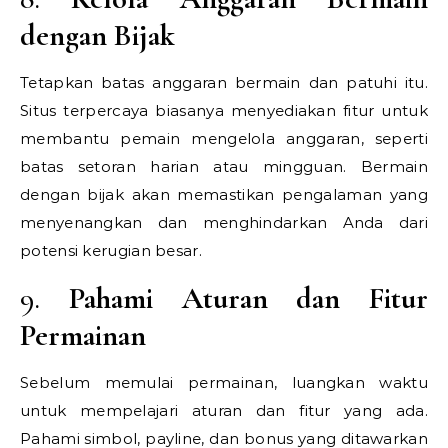
dengan Bijak
Tetapkan batas anggaran bermain dan patuhi itu.
Situs terpercaya biasanya menyediakan fitur untuk
membantu pemain mengelola anggaran, seperti
batas setoran harian atau mingguan.
Bermain
dengan bijak akan memastikan pengalaman yang
menyenangkan dan menghindarkan Anda dari
potensi kerugian besar.
9.
Pahami Aturan dan Fitur
Permainan
Sebelum memulai permainan, luangkan waktu
untuk mempelajari aturan dan fitur yang ada.
Pahami simbol, payline, dan bonus yang ditawarkan