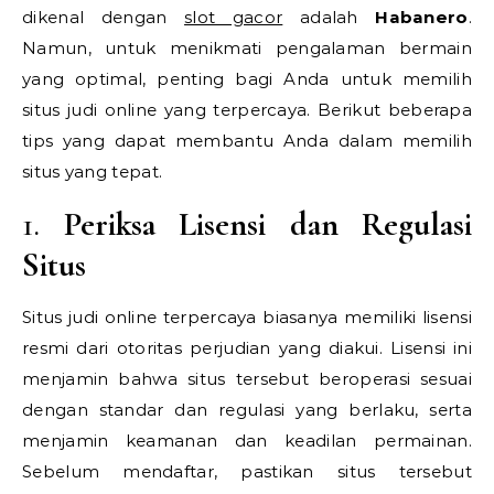
dikenal dengan
slot gacor
adalah
Habanero
.
Namun, untuk menikmati pengalaman bermain
yang optimal, penting bagi Anda untuk memilih
situs judi online yang terpercaya.
Berikut beberapa
tips yang dapat membantu Anda dalam memilih
situs yang tepat.​
1.
Periksa Lisensi dan Regulasi
Situs
Situs judi online terpercaya biasanya memiliki lisensi
resmi dari otoritas perjudian yang diakui.
Lisensi ini
menjamin bahwa situs tersebut beroperasi sesuai
dengan standar dan regulasi yang berlaku, serta
menjamin keamanan dan keadilan permainan.
Sebelum mendaftar, pastikan situs tersebut