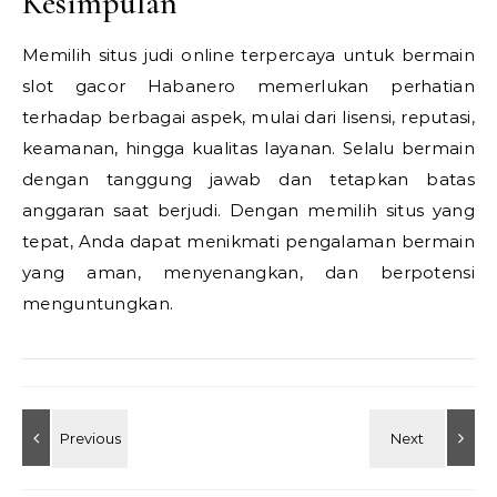
Kesimpulan
Memilih situs judi online terpercaya untuk bermain
slot gacor Habanero memerlukan perhatian
terhadap berbagai aspek, mulai dari lisensi, reputasi,
keamanan, hingga kualitas layanan. Selalu bermain
dengan tanggung jawab dan tetapkan batas
anggaran saat berjudi. Dengan memilih situs yang
tepat, Anda dapat menikmati pengalaman bermain
yang aman, menyenangkan, dan berpotensi
menguntungkan.