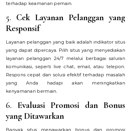
terhadap keamanan pemain.
5.
Cek Layanan Pelanggan yang
Responsif
Layanan pelanggan yang baik adalah indikator situs
yang dapat dipercaya.
Pilih situs yang menyediakan
layanan pelanggan 24/7 melalui berbagai saluran
komunikasi, seperti live chat, email, atau telepon.
Respons cepat dan solusi efektif terhadap masalah
yang Anda hadapi akan meningkatkan
kenyamanan bermain.
6.
Evaluasi Promosi dan Bonus
yang Ditawarkan
Banyak situs menawarkan bonus dan promosi