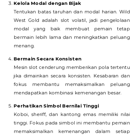
Kelola Modal dengan Bijak
Tentukan batas taruhan dan modal harian. Wild
West Gold adalah slot volatil, jadi pengelolaan
modal yang baik membuat pemain tetap
bermain lebih lama dan meningkatkan peluang
menang.
Bermain Secara Konsisten
Mesin slot cenderung memberikan pola tertentu
jika dimainkan secara konsisten. Kesabaran dan
fokus membantu memaksimalkan peluang
mendapatkan kombinasi kemenangan besar.
Perhatikan Simbol Bernilai Tinggi
Koboi, sheriff, dan kantong emas memiliki nilai
tinggi. Fokus pada simbol ini membantu pemain
memaksimalkan kemenangan dalam setiap