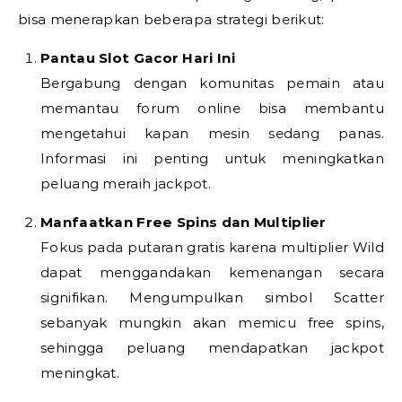
bisa menerapkan beberapa strategi berikut:
Pantau Slot Gacor Hari Ini
Bergabung dengan komunitas pemain atau
memantau forum online bisa membantu
mengetahui kapan mesin sedang panas.
Informasi ini penting untuk meningkatkan
peluang meraih jackpot.
Manfaatkan Free Spins dan Multiplier
Fokus pada putaran gratis karena multiplier Wild
dapat menggandakan kemenangan secara
signifikan. Mengumpulkan simbol Scatter
sebanyak mungkin akan memicu free spins,
sehingga peluang mendapatkan jackpot
meningkat.