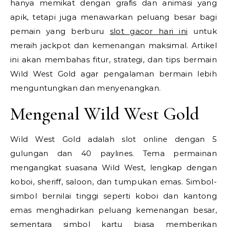
hanya memikat dengan grafis dan animasi yang
apik, tetapi juga menawarkan peluang besar bagi
pemain yang berburu
slot gacor hari ini
untuk
meraih jackpot dan kemenangan maksimal. Artikel
ini akan membahas fitur, strategi, dan tips bermain
Wild West Gold agar pengalaman bermain lebih
menguntungkan dan menyenangkan.
Mengenal Wild West Gold
Wild West Gold adalah slot online dengan 5
gulungan dan 40 paylines. Tema permainan
mengangkat suasana Wild West, lengkap dengan
koboi, sheriff, saloon, dan tumpukan emas. Simbol-
simbol bernilai tinggi seperti koboi dan kantong
emas menghadirkan peluang kemenangan besar,
sementara simbol kartu biasa memberikan