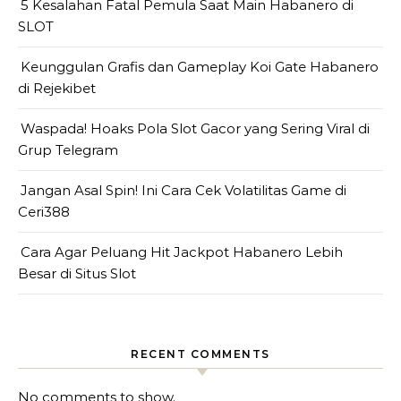
5 Kesalahan Fatal Pemula Saat Main Habanero di
SLOT
Keunggulan Grafis dan Gameplay Koi Gate Habanero
di Rejekibet
Waspada! Hoaks Pola Slot Gacor yang Sering Viral di
Grup Telegram
Jangan Asal Spin! Ini Cara Cek Volatilitas Game di
Ceri388
Cara Agar Peluang Hit Jackpot Habanero Lebih
Besar di Situs Slot
RECENT COMMENTS
No comments to show.