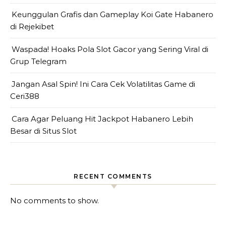
Keunggulan Grafis dan Gameplay Koi Gate Habanero
di Rejekibet
Waspada! Hoaks Pola Slot Gacor yang Sering Viral di
Grup Telegram
Jangan Asal Spin! Ini Cara Cek Volatilitas Game di
Ceri388
Cara Agar Peluang Hit Jackpot Habanero Lebih
Besar di Situs Slot
RECENT COMMENTS
No comments to show.