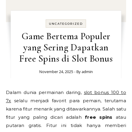
UNCATEGORIZED
Game Bertema Populer
yang Sering Dapatkan
Free Spins di Slot Bonus
November 24, 2025
- By
admin
Dalam dunia permainan daring,
slot bonus 100 to
7x
selalu menjadi favorit para pemain, terutama
karena fitur menarik yang ditawarkannya. Salah satu
fitur yang paling dicari adalah
free spins
atau
putaran gratis. Fitur ini tidak hanya memberi