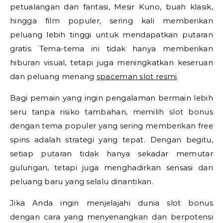
petualangan dan fantasi, Mesir Kuno, buah klasik,
hingga film populer, sering kali memberikan
peluang lebih tinggi untuk mendapatkan putaran
gratis. Tema-tema ini tidak hanya memberikan
hiburan visual, tetapi juga meningkatkan keseruan
dan peluang menang
spaceman slot resmi
.
Bagi pemain yang ingin pengalaman bermain lebih
seru tanpa risiko tambahan, memilih slot bonus
dengan tema populer yang sering memberikan free
spins adalah strategi yang tepat. Dengan begitu,
setiap putaran tidak hanya sekadar memutar
gulungan, tetapi juga menghadirkan sensasi dan
peluang baru yang selalu dinantikan.
Jika Anda ingin menjelajahi dunia slot bonus
dengan cara yang menyenangkan dan berpotensi