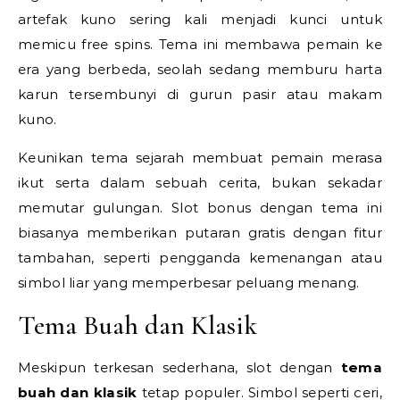
artefak kuno sering kali menjadi kunci untuk
memicu free spins. Tema ini membawa pemain ke
era yang berbeda, seolah sedang memburu harta
karun tersembunyi di gurun pasir atau makam
kuno.
Keunikan tema sejarah membuat pemain merasa
ikut serta dalam sebuah cerita, bukan sekadar
memutar gulungan. Slot bonus dengan tema ini
biasanya memberikan putaran gratis dengan fitur
tambahan, seperti pengganda kemenangan atau
simbol liar yang memperbesar peluang menang.
Tema Buah dan Klasik
Meskipun terkesan sederhana, slot dengan
tema
buah dan klasik
tetap populer. Simbol seperti ceri,