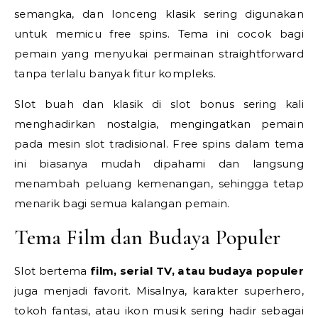
semangka, dan lonceng klasik sering digunakan
untuk memicu free spins. Tema ini cocok bagi
pemain yang menyukai permainan straightforward
tanpa terlalu banyak fitur kompleks.
Slot buah dan klasik di slot bonus sering kali
menghadirkan nostalgia, mengingatkan pemain
pada mesin slot tradisional. Free spins dalam tema
ini biasanya mudah dipahami dan langsung
menambah peluang kemenangan, sehingga tetap
menarik bagi semua kalangan pemain.
Tema Film dan Budaya Populer
Slot bertema
film, serial TV, atau budaya populer
juga menjadi favorit. Misalnya, karakter superhero,
tokoh fantasi, atau ikon musik sering hadir sebagai