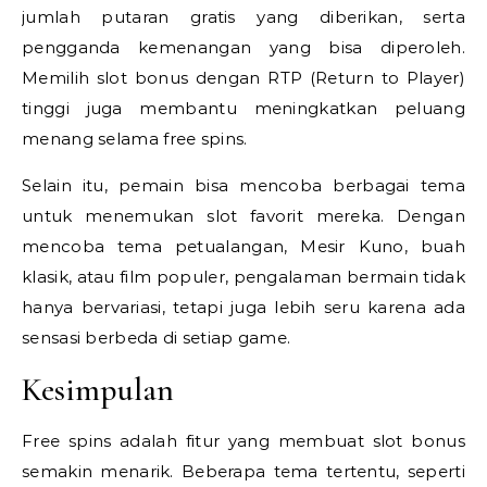
jumlah putaran gratis yang diberikan, serta
pengganda kemenangan yang bisa diperoleh.
Memilih slot bonus dengan RTP (Return to Player)
tinggi juga membantu meningkatkan peluang
menang selama free spins.
Selain itu, pemain bisa mencoba berbagai tema
untuk menemukan slot favorit mereka. Dengan
mencoba tema petualangan, Mesir Kuno, buah
klasik, atau film populer, pengalaman bermain tidak
hanya bervariasi, tetapi juga lebih seru karena ada
sensasi berbeda di setiap game.
Kesimpulan
Free spins adalah fitur yang membuat slot bonus
semakin menarik. Beberapa tema tertentu, seperti