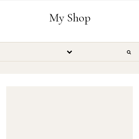
Skip to content
My Shop