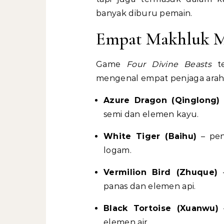
banyak diburu pemain.
Empat Makhluk Mi
Game
Four Divine Beasts
te
mengenal empat penjaga arah 
Azure Dragon (Qinglong)
semi dan elemen kayu.
White Tiger (Baihu)
– pen
logam.
Vermilion Bird (Zhuque)
–
panas dan elemen api.
Black Tortoise (Xuanwu)
–
elemen air.