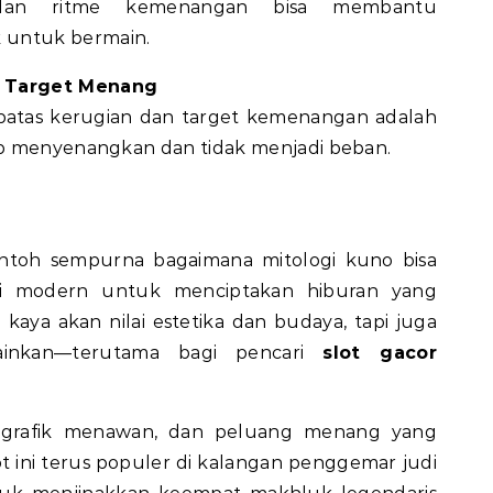
dan ritme kemenangan bisa membantu
 untuk bermain.
n Target Menang
batas kerugian dan target kemenangan adalah
ap menyenangkan dan tidak menjadi beban.
ntoh sempurna bagaimana mitologi kuno bisa
i modern untuk menciptakan hiburan yang
 kaya akan nilai estetika dan budaya, tapi juga
inkan—terutama bagi pencari
slot gacor
, grafik menawan, dan peluang menang yang
lot ini terus populer di kalangan penggemar judi