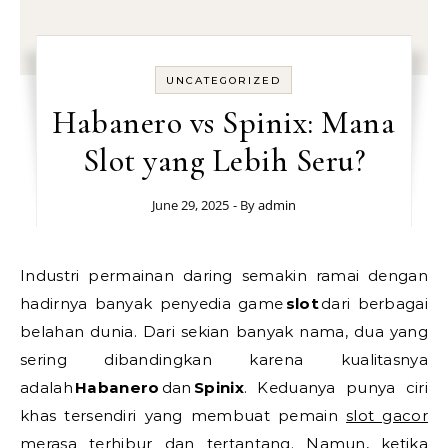
UNCATEGORIZED
Habanero vs Spinix: Mana
Slot yang Lebih Seru?
June 29, 2025
- By
admin
Industri permainan daring semakin ramai dengan
hadirnya banyak penyedia game
slot
dari berbagai
belahan dunia. Dari sekian banyak nama, dua yang
sering dibandingkan karena kualitasnya
adalah
Habanero
dan
Spinix
. Keduanya punya ciri
khas tersendiri yang membuat pemain
slot gacor
merasa terhibur dan tertantang. Namun, ketika