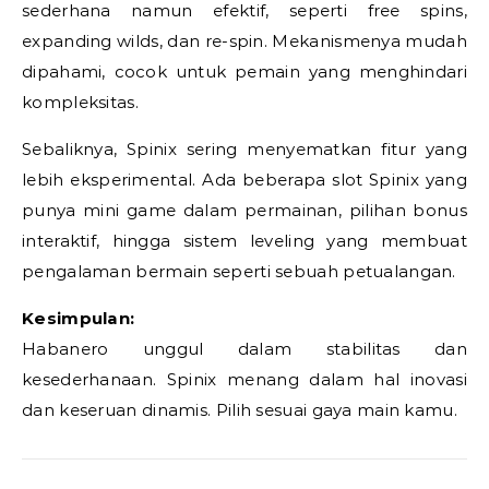
sederhana namun efektif, seperti free spins,
expanding wilds, dan re-spin. Mekanismenya mudah
dipahami, cocok untuk pemain yang menghindari
kompleksitas.
Sebaliknya, Spinix sering menyematkan fitur yang
lebih eksperimental. Ada beberapa slot Spinix yang
punya mini game dalam permainan, pilihan bonus
interaktif, hingga sistem leveling yang membuat
pengalaman bermain seperti sebuah petualangan.
Kesimpulan:
Habanero unggul dalam stabilitas dan
kesederhanaan. Spinix menang dalam hal inovasi
dan keseruan dinamis. Pilih sesuai gaya main kamu.