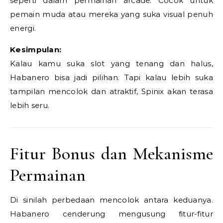
seperti dalam permainan arcade. Cocok untuk
pemain muda atau mereka yang suka visual penuh
energi.
Kesimpulan:
Kalau kamu suka slot yang tenang dan halus,
Habanero bisa jadi pilihan. Tapi kalau lebih suka
tampilan mencolok dan atraktif, Spinix akan terasa
lebih seru.
Fitur Bonus dan Mekanisme
Permainan
Di sinilah perbedaan mencolok antara keduanya.
Habanero cenderung mengusung fitur-fitur