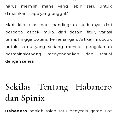
harus memilih mana yang lebih seru untuk
dimainkan, siapa yang unggul?
Mari kita ulas dan bandingkan keduanya dari
berbagai aspek—mulai dari desain, fitur, variasi
tema, hingga potensi kemenangan. Artikel ini cocok
untuk kamu yang sedang mencari pengalaman
bermain slot yang menyenangkan dan sesuai
dengan selera.
Sekilas Tentang Habanero
dan Spinix
Habanero
adalah salah satu penyedia game slot