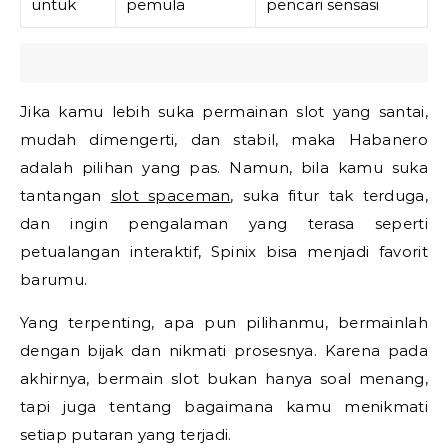
untuk
pemula
pencari sensasi
Jika kamu lebih suka permainan slot yang santai,
mudah dimengerti, dan stabil, maka Habanero
adalah pilihan yang pas. Namun, bila kamu suka
tantangan
slot spaceman
, suka fitur tak terduga,
dan ingin pengalaman yang terasa seperti
petualangan interaktif, Spinix bisa menjadi favorit
barumu.
Yang terpenting, apa pun pilihanmu, bermainlah
dengan bijak dan nikmati prosesnya. Karena pada
akhirnya, bermain slot bukan hanya soal menang,
tapi juga tentang bagaimana kamu menikmati
setiap putaran yang terjadi.