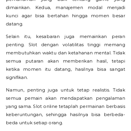
dimainkan. Kedua, manajemen modal menjadi
kunci agar bisa bertahan hingga momen besar
datang.
Selain itu, kesabaran juga memainkan peran
penting. Slot dengan volatilitas tinggi memang
membutuhkan waktu dan ketahanan mental. Tidak
semua putaran akan memberikan hasil, tetapi
ketika momen itu datang, hasilnya bisa sangat
signifikan.
Namun, penting juga untuk tetap realistis. Tidak
semua pemain akan mendapatkan pengalaman
yang sama. Slot online tetaplah permainan berbasis
keberuntungan, sehingga hasilnya bisa berbeda-
beda untuk setiap orang.