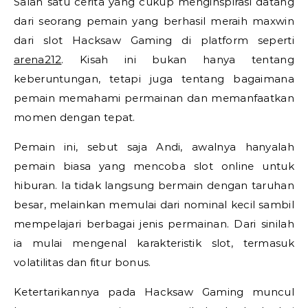
Salah satu cerita yang cukup menginspirasi datang
dari seorang pemain yang berhasil meraih maxwin
dari slot Hacksaw Gaming di platform seperti
arena212
. Kisah ini bukan hanya tentang
keberuntungan, tetapi juga tentang bagaimana
pemain memahami permainan dan memanfaatkan
momen dengan tepat.
Pemain ini, sebut saja Andi, awalnya hanyalah
pemain biasa yang mencoba slot online untuk
hiburan. Ia tidak langsung bermain dengan taruhan
besar, melainkan memulai dari nominal kecil sambil
mempelajari berbagai jenis permainan. Dari sinilah
ia mulai mengenal karakteristik slot, termasuk
volatilitas dan fitur bonus.
Ketertarikannya pada Hacksaw Gaming muncul