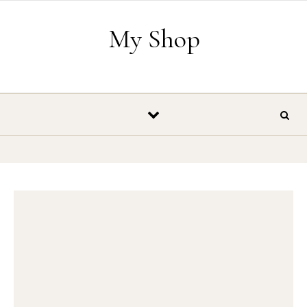
Skip to content
My Shop