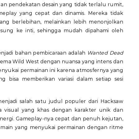
n pendekatan desain yang tidak terlalu rumit,
meplay yang cepat dan dinamis. Mereka tidak
yang berlebihan, melainkan lebih menonjolkan
sung ke inti, sehingga mudah dipahami oleh
menjadi bahan pembicaraan adalah
Wanted Dead
 tema Wild West dengan nuansa yang intens dan
nyukai permainan ini karena atmosfernya yang
ng bisa memberikan variasi dalam setiap sesi
enjadi salah satu judul populer dari Hacksaw
ya visual yang khas dengan karakter unik dan
nergi. Gameplay-nya cepat dan penuh kejutan,
main yang menyukai permainan dengan ritme