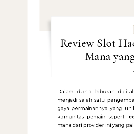
Review Slot Ha
Mana yang
Dalam dunia hiburan digital yang terus berkembang, Hacksaw Gaming
menjadi salah satu pengemba
gaya permainannya yang unik
komunitas pemain seperti
c
mana dari provider ini yang pa