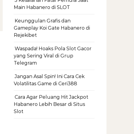
5 Kesalahan Fatal Pemula Saat
Main Habanero di SLOT
Keunggulan Grafis dan
Gameplay Koi Gate Habanero di
Rejekibet
Waspada! Hoaks Pola Slot Gacor
yang Sering Viral di Grup
Telegram
Jangan Asal Spin! Ini Cara Cek
Volatilitas Game di Ceri388
Cara Agar Peluang Hit Jackpot
Habanero Lebih Besar di Situs
Slot