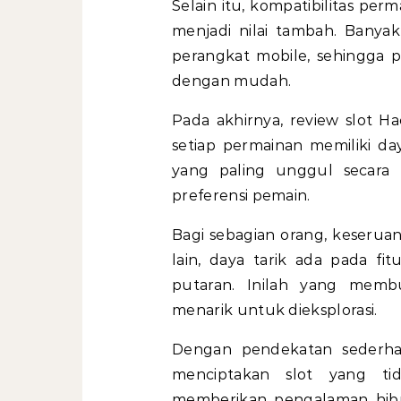
Selain itu, kompatibilitas pe
menjadi nilai tambah. Banya
perangkat mobile, sehingga 
dengan mudah.
Pada akhirnya, review slot 
setiap permainan memiliki day
yang paling unggul secara
preferensi pemain.
Bagi sebagian orang, keseruan
lain, daya tarik ada pada f
putaran. Inilah yang memb
menarik untuk dieksplorasi.
Dengan pendekatan sederha
menciptakan slot yang ti
memberikan pengalaman hib