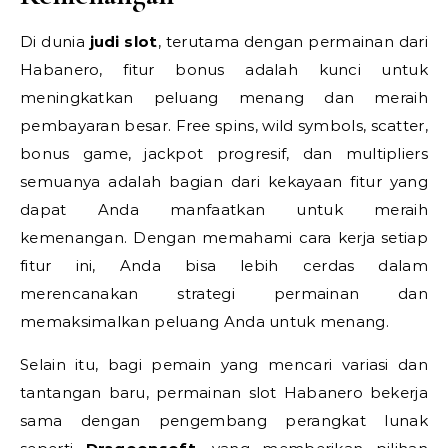
Di dunia
judi slot
, terutama dengan permainan dari
Habanero, fitur bonus adalah kunci untuk
meningkatkan peluang menang dan meraih
pembayaran besar. Free spins, wild symbols, scatter,
bonus game, jackpot progresif, dan multipliers
semuanya adalah bagian dari kekayaan fitur yang
dapat Anda manfaatkan untuk meraih
kemenangan. Dengan memahami cara kerja setiap
fitur ini, Anda bisa lebih cerdas dalam
merencanakan strategi permainan dan
memaksimalkan peluang Anda untuk menang.
Selain itu, bagi pemain yang mencari variasi dan
tantangan baru, permainan slot Habanero bekerja
sama dengan pengembang perangkat lunak