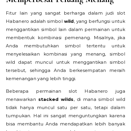
Fitur lain yang sangat berharga dalam judi slot
Habanero adalah simbol
wild
, yang berfungsi untuk
menggantikan simbol lain dalam permainan untuk
membentuk kombinasi pemenang. Misalnya, jika
Anda membutuhkan simbol tertentu untuk
menyelesaikan kombinasi yang menang, simbol
wild dapat muncul untuk menggantikan simbol
tersebut, sehingga Anda berkesempatan meraih
kemenangan yang lebih tinggi.
Beberapa permainan slot Habanero juga
menawarkan
stacked wilds
, di mana simbol wild
tidak hanya muncul satu per satu, tetapi dalam
tumpukan. Hal ini sangat menguntungkan karena
bisa membantu Anda mendapatkan lebih banyak