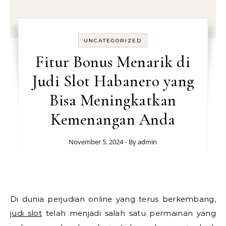
UNCATEGORIZED
Fitur Bonus Menarik di
Judi Slot Habanero yang
Bisa Meningkatkan
Kemenangan Anda
November 5, 2024
- By
admin
Di dunia perjudian online yang terus berkembang,
judi slot
telah menjadi salah satu permainan yang