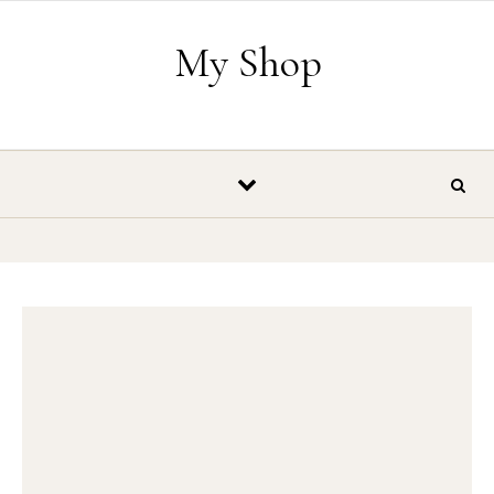
Skip to content
My Shop