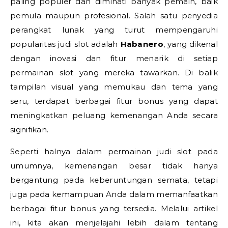
paling populer dan diminati banyak pemain, baik
pemula maupun profesional. Salah satu penyedia
perangkat lunak yang turut mempengaruhi
popularitas judi slot adalah
Habanero
, yang dikenal
dengan inovasi dan fitur menarik di setiap
permainan slot yang mereka tawarkan. Di balik
tampilan visual yang memukau dan tema yang
seru, terdapat berbagai fitur bonus yang dapat
meningkatkan peluang kemenangan Anda secara
signifikan.
Seperti halnya dalam permainan judi slot pada
umumnya, kemenangan besar tidak hanya
bergantung pada keberuntungan semata, tetapi
juga pada kemampuan Anda dalam memanfaatkan
berbagai fitur bonus yang tersedia. Melalui artikel
ini, kita akan menjelajahi lebih dalam tentang