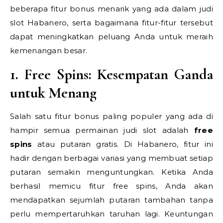
beberapa fitur bonus menarik yang ada dalam judi
slot Habanero, serta bagaimana fitur-fitur tersebut
dapat meningkatkan peluang Anda untuk meraih
kemenangan besar.
1. Free Spins: Kesempatan Ganda
untuk Menang
Salah satu fitur bonus paling populer yang ada di
hampir semua permainan judi slot adalah
free
spins
atau putaran gratis. Di Habanero, fitur ini
hadir dengan berbagai variasi yang membuat setiap
putaran semakin menguntungkan. Ketika Anda
berhasil memicu fitur free spins, Anda akan
mendapatkan sejumlah putaran tambahan tanpa
perlu mempertaruhkan taruhan lagi. Keuntungan