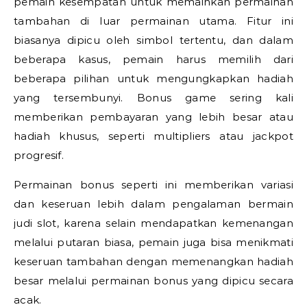
pemain kesempatan untuk memainkan permainan
tambahan di luar permainan utama. Fitur ini
biasanya dipicu oleh simbol tertentu, dan dalam
beberapa kasus, pemain harus memilih dari
beberapa pilihan untuk mengungkapkan hadiah
yang tersembunyi. Bonus game sering kali
memberikan pembayaran yang lebih besar atau
hadiah khusus, seperti multipliers atau jackpot
progresif.
Permainan bonus seperti ini memberikan variasi
dan keseruan lebih dalam pengalaman bermain
judi slot, karena selain mendapatkan kemenangan
melalui putaran biasa, pemain juga bisa menikmati
keseruan tambahan dengan memenangkan hadiah
besar melalui permainan bonus yang dipicu secara
acak.