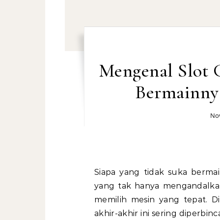
Mengenal Slot 
Bermainnya
Nov
Siapa yang tidak suka bermai
yang tak hanya mengandalkan
memilih mesin yang tepat. D
akhir-akhir ini sering diperbi