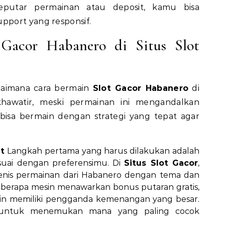
eputar permainan atau deposit, kamu bisa
port yang responsif.
Gacor Habanero di Situs Slot
agaimana cara bermain
Slot Gacor Habanero
di
khawatir, meski permainan ini mengandalkan
isa bermain dengan strategi yang tepat agar
at
Langkah pertama yang harus dilakukan adalah
suai dengan preferensimu. Di
Situs Slot Gacor
,
 jenis permainan dari Habanero dengan tema dan
eberapa mesin menawarkan bonus putaran gratis,
in memiliki pengganda kemenangan yang besar.
 untuk menemukan mana yang paling cocok