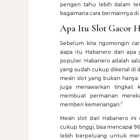
pengen tahu lebih dalam ten
bagaimana cara bermainnya d
Apa Itu Slot Gacor 
Sebelum kita ngomongin car
siapa itu Habanero dan ap
populer. Habanero adalah sal
yang sudah cukup dikenal di d
mesin slot yang bukan hanya
juga menawarkan tingkat k
membuat permainan mereka
memberi kemenangan.”
Mesin slot dari Habanero in
cukup tinggi, bisa mencapai 
lebih berpeluang untuk me