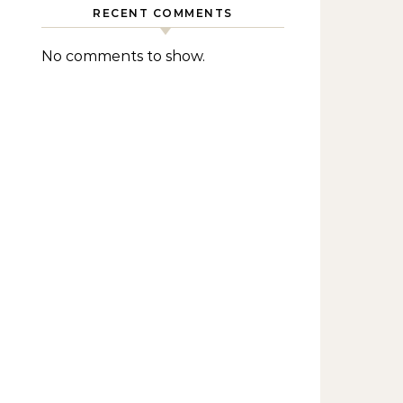
RECENT COMMENTS
No comments to show.