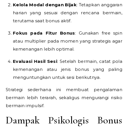
Kelola Modal dengan Bijak
: Tetapkan anggaran
harian yang sesuai dengan rencana bermain,
terutama saat bonus aktif.
Fokus pada Fitur Bonus
: Gunakan free spin
atau multiplier pada momen yang strategis agar
kemenangan lebih optimal.
Evaluasi Hasil Sesi
: Setelah bermain, catat pola
kemenangan atau jenis bonus yang paling
menguntungkan untuk sesi berikutnya.
Strategi sederhana ini membuat pengalaman
bermain lebih terarah, sekaligus mengurangi risiko
bermain impulsif.
Dampak Psikologis Bonus