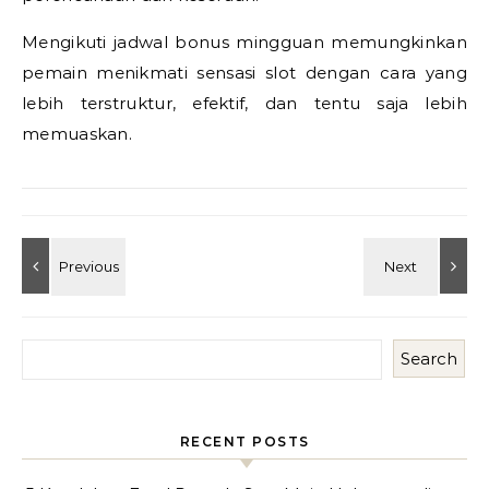
Mengikuti jadwal bonus mingguan memungkinkan
pemain menikmati sensasi slot dengan cara yang
lebih terstruktur, efektif, dan tentu saja lebih
memuaskan.
Search
RECENT POSTS