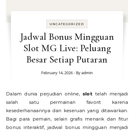
UNCATEGORIZED
Jadwal Bonus Mingguan
Slot MG Live: Peluang
Besar Setiap Putaran
February 14, 2026
- By
admin
Dalam dunia perjudian online,
slot
telah menjadi
salah satu permainan favorit karena
kesederhanaannya dan keseruan yang ditawarkan.
Bagi para pemain, selain grafis menarik dan fitur
bonus interaktif, jadwal bonus mingguan menjadi