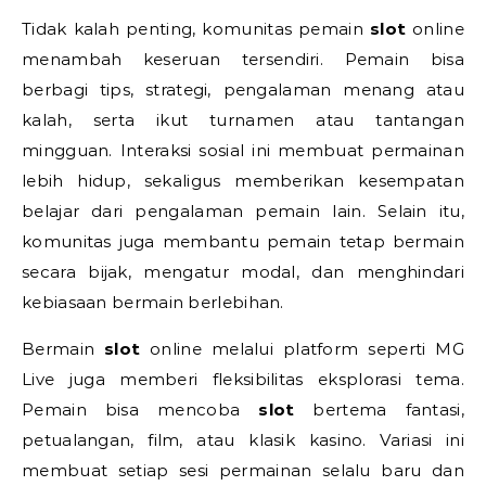
Tidak kalah penting, komunitas pemain
slot
online
menambah keseruan tersendiri. Pemain bisa
berbagi tips, strategi, pengalaman menang atau
kalah, serta ikut turnamen atau tantangan
mingguan. Interaksi sosial ini membuat permainan
lebih hidup, sekaligus memberikan kesempatan
belajar dari pengalaman pemain lain. Selain itu,
komunitas juga membantu pemain tetap bermain
secara bijak, mengatur modal, dan menghindari
kebiasaan bermain berlebihan.
Bermain
slot
online melalui platform seperti MG
Live juga memberi fleksibilitas eksplorasi tema.
Pemain bisa mencoba
slot
bertema fantasi,
petualangan, film, atau klasik kasino. Variasi ini
membuat setiap sesi permainan selalu baru dan