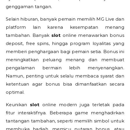
genggaman tangan.
Selain hiburan, banyak pemain memilih MG Live dan
platform lain karena kesempatan menang
tambahan. Banyak
slot
online menawarkan bonus
deposit, free spins, hingga program loyalitas yang
memberi penghargaan bagi pemain setia. Bonus ini
meningkatkan peluang menang dan membuat
pengalaman bermain lebih menyenangkan.
Namun, penting untuk selalu membaca syarat dan
ketentuan agar bonus bisa dimanfaatkan secara
optimal.
Keunikan
slot
online modern juga terletak pada
fitur interaktifnya. Beberapa game menghadirkan
tantangan tambahan, seperti memilih simbol untuk
membuka hadiah, memicu putaran bonus, atau