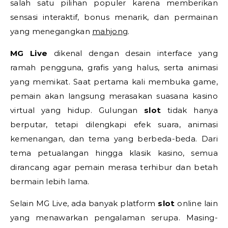
salah satu pilihan populer karena memberikan
sensasi interaktif, bonus menarik, dan permainan
yang menegangkan
mahjong
.
MG Live
dikenal dengan desain interface yang
ramah pengguna, grafis yang halus, serta animasi
yang memikat. Saat pertama kali membuka game,
pemain akan langsung merasakan suasana kasino
virtual yang hidup. Gulungan
slot
tidak hanya
berputar, tetapi dilengkapi efek suara, animasi
kemenangan, dan tema yang berbeda-beda. Dari
tema petualangan hingga klasik kasino, semua
dirancang agar pemain merasa terhibur dan betah
bermain lebih lama.
Selain MG Live, ada banyak platform
slot
online lain
yang menawarkan pengalaman serupa. Masing-