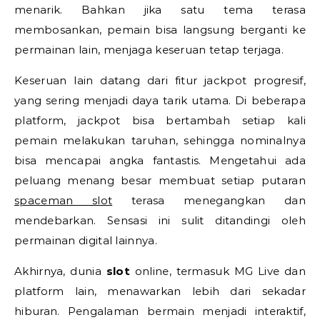
menarik. Bahkan jika satu tema terasa
membosankan, pemain bisa langsung berganti ke
permainan lain, menjaga keseruan tetap terjaga.
Keseruan lain datang dari fitur jackpot progresif,
yang sering menjadi daya tarik utama. Di beberapa
platform, jackpot bisa bertambah setiap kali
pemain melakukan taruhan, sehingga nominalnya
bisa mencapai angka fantastis. Mengetahui ada
peluang menang besar membuat setiap putaran
spaceman slot
terasa menegangkan dan
mendebarkan. Sensasi ini sulit ditandingi oleh
permainan digital lainnya.
Akhirnya, dunia
slot
online, termasuk MG Live dan
platform lain, menawarkan lebih dari sekadar
hiburan. Pengalaman bermain menjadi interaktif,