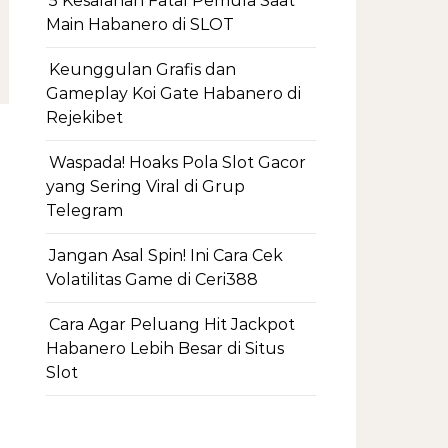
5 Kesalahan Fatal Pemula Saat
Main Habanero di SLOT
Keunggulan Grafis dan
Gameplay Koi Gate Habanero di
Rejekibet
Waspada! Hoaks Pola Slot Gacor
yang Sering Viral di Grup
Telegram
Jangan Asal Spin! Ini Cara Cek
Volatilitas Game di Ceri388
Cara Agar Peluang Hit Jackpot
Habanero Lebih Besar di Situs
Slot