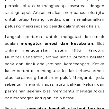
pemain tahu cara menghadapi losestreak dengan
strategi tepat. Artikel ini akan membahas solusi jitu
untuk tetap tenang, cerdas, dan memaksimalkan
peluang meski sedang berada dalam streak kalah.
Langkah pertama untuk mengatasi losestreak
adalah
mengatur emosi dan kesabaran
. Slot
online menggunakan sistem RNG (Random
Number Generator), artinya setiap putaran bersifat
acak dan tidak ada jaminan kemenangan. Ketika
kalah beruntun, penting untuk tidak terbawa emosi
atau terpancing taruhan impulsif. Mengambil jeda
sebentar, menarik napas, atau bahkan keluar dari
permainan sejenak bisa membantu menjaga fokus
dan mencegah kerugian lebih besar.
Selain itu,
meninjau kembali strategi taruhan