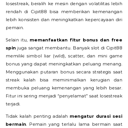
losestreak, beralih ke mesin dengan volatilitas lebih
rendah di Cipit88 bisa memberikan kemenangan
lebih konsisten dan meningkatkan kepercayaan diri
pemain.
Selain itu,
memanfaatkan fitur bonus dan free
spin
juga sangat membantu. Banyak slot di Cipit88
memiliki simbol liar (wild), scatter, dan mini game
bonus yang dapat meningkatkan peluang menang.
Menggunakan putaran bonus secara strategis saat
streak kalah bisa meminimalkan kerugian dan
membuka peluang kemenangan yang lebih besar.
Fitur ini sering menjadi “penyelamat” saat losestreak
terjadi.
Tidak kalah penting adalah
mengatur durasi sesi
bermain
. Pemain yang terlalu lama bermain saat