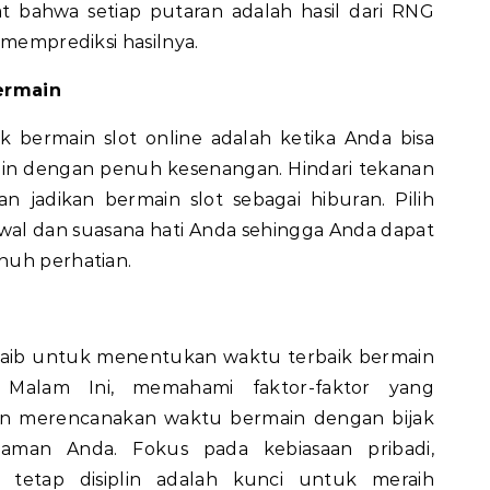
t bahwa setiap putaran adalah hasil dari RNG
 memprediksi hasilnya.
ermain
k bermain slot online adalah ketika Anda bisa
n dengan penuh kesenangan. Hindari tekanan
n jadikan bermain slot sebagai hiburan. Pilih
wal dan suasana hati Anda sehingga Anda dapat
nuh perhatian.
ajaib untuk menentukan waktu terbaik bermain
 Malam Ini, memahami faktor-faktor yang
n merencanakan waktu bermain dengan bijak
aman Anda. Fokus pada kebiasaan pribadi,
 tetap disiplin adalah kunci untuk meraih