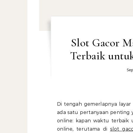
Slot Gacor M
Terbaik untu
Sep
Di tengah gemerlapnya layar
ada satu pertanyaan penting
online: kapan waktu terbaik 
online, terutama di
slot gac