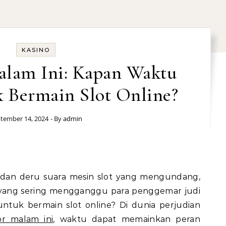
KASINO
alam Ini: Kapan Waktu
k Bermain Slot Online?
tember 14, 2024
- By
admin
 dan deru suara mesin slot yang mengundang,
 yang sering mengganggu para penggemar judi
untuk bermain slot online? Di dunia perjudian
or malam ini
, waktu dapat memainkan peran