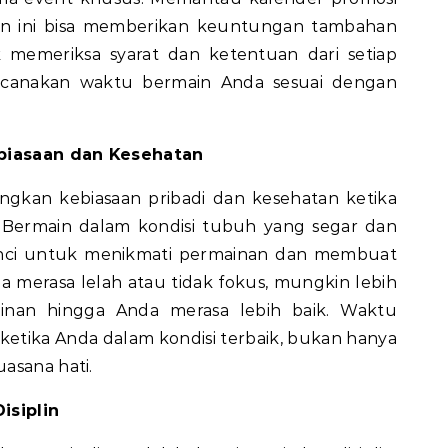
n ini bisa memberikan keuntungan tambahan
k memeriksa syarat dan ketentuan dari setiap
ncanakan waktu bermain Anda sesuai dengan
biasaan dan Kesehatan
kan kebiasaan pribadi dan kesehatan ketika
Bermain dalam kondisi tubuh yang segar dan
kunci untuk menikmati permainan dan membuat
a merasa lelah atau tidak fokus, mungkin lebih
nan hingga Anda merasa lebih baik. Waktu
ketika Anda dalam kondisi terbaik, bukan hanya
asana hati.
isiplin