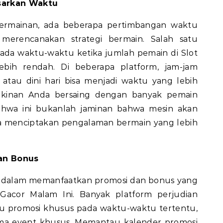
sarkan Waktu
ermainan, ada beberapa pertimbangan waktu
erencanakan strategi bermain. Salah satu
ada waktu-waktu ketika jumlah pemain di Slot
bih rendah. Di beberapa platform, jam-jam
 atau dini hari bisa menjadi waktu yang lebih
kinan Anda bersaing dengan banyak pemain
bahwa ini bukanlah jaminan bahwa mesin akan
ada menciptakan pengalaman bermain yang lebih
an Bonus
 dalam memanfaatkan promosi dan bonus yang
 Gacor Malam Ini. Banyak platform perjudian
u promosi khusus pada waktu-waktu tertentu,
lama event khusus. Memantau kalender promosi