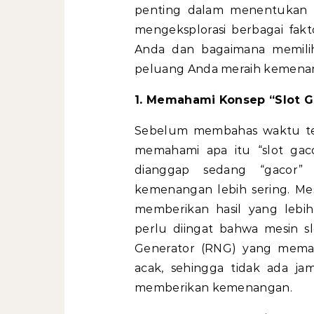
penting dalam menentukan ke
mengeksplorasi berbagai fa
Anda dan bagaimana memil
peluang Anda meraih kemena
1. Memahami Konsep “Slot G
Sebelum membahas waktu ter
memahami apa itu “slot gaco
dianggap sedang “gacor”
kemenangan lebih sering. Mes
memberikan hasil yang lebi
perlu diingat bahwa mesin
Generator (RNG) yang memast
acak, sehingga tidak ada j
memberikan kemenangan.