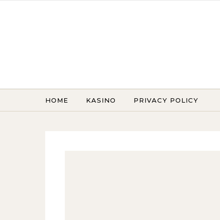
Skip to content
HOME
KASINO
PRIVACY POLICY