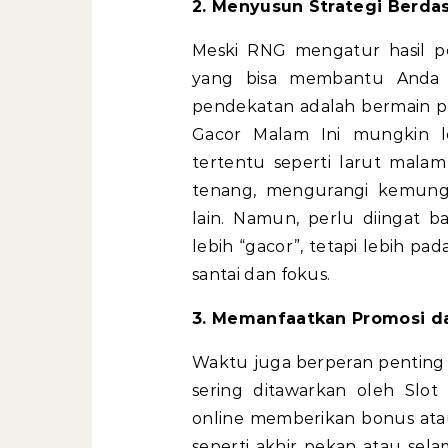
2. Menyusun Strategi Berda
Meski RNG mengatur hasil p
yang bisa membantu Anda m
pendekatan adalah bermain p
Gacor Malam Ini mungkin le
tertentu seperti larut malam
tenang, mengurangi kemung
lain. Namun, perlu diingat 
lebih “gacor”, tetapi lebih p
santai dan fokus.
3. Memanfaatkan Promosi d
Waktu juga berperan penting
sering ditawarkan oleh Slot
online memberikan bonus ata
seperti akhir pekan atau se