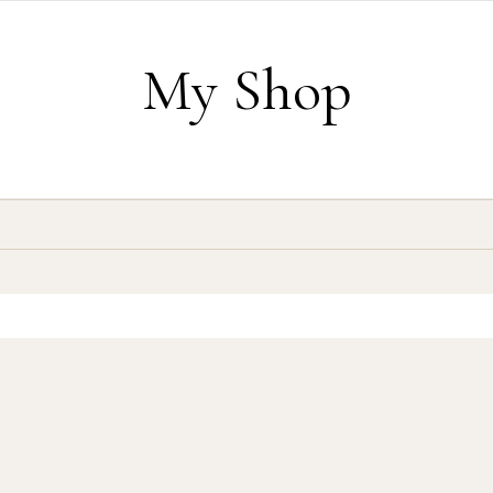
My Shop