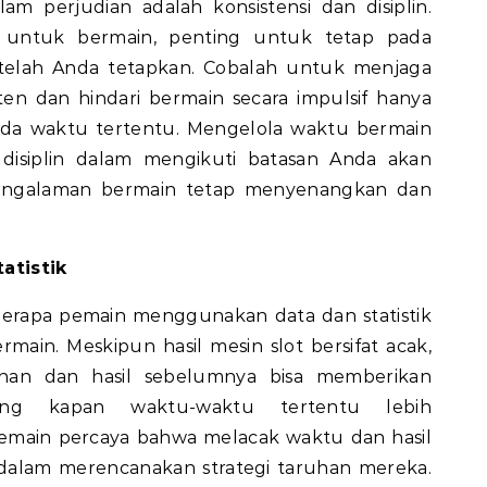
am perjudian adalah konsistensi dan disiplin.
k untuk bermain, penting untuk tetap pada
telah Anda tetapkan. Cobalah untuk menjaga
ten dan hindari bermain secara impulsif hanya
pada waktu tertentu. Mengelola waktu bermain
disiplin dalam mengikuti batasan Anda akan
ngalaman bermain tetap menyenangkan dan
atistik
eberapa pemain menggunakan data dan statistik
in. Meskipun hasil mesin slot bersifat acak,
nan dan hasil sebelumnya bisa memberikan
ng kapan waktu-waktu tertentu lebih
main percaya bahwa melacak waktu dan hasil
alam merencanakan strategi taruhan mereka.