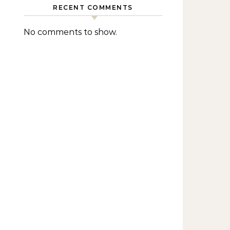
RECENT COMMENTS
No comments to show.