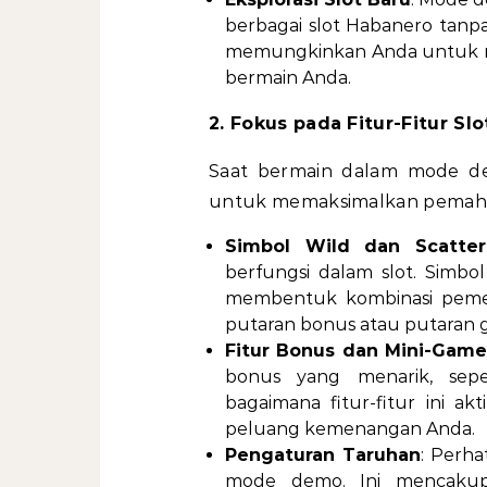
berbagai slot Habanero tanpa 
memungkinkan Anda untuk me
bermain Anda.
2. Fokus pada Fitur-Fitur Slo
Saat bermain dalam mode dem
untuk memaksimalkan pemaha
Simbol Wild dan Scatter
berfungsi dalam slot. Simbo
membentuk kombinasi pemen
putaran bonus atau putaran gr
Fitur Bonus dan Mini-Game
bonus yang menarik, sepe
bagaimana fitur-fitur ini 
peluang kemenangan Anda.
Pengaturan Taruhan
: Perh
mode demo. Ini mencakup