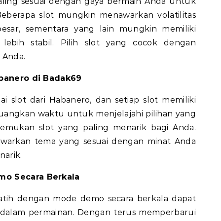
paling sesuai dengan gaya bermain Anda untuk
Beberapa slot mungkin menawarkan volatilitas
esar, sementara yang lain mungkin memiliki
lebih stabil. Pilih slot yang cocok dengan
 Anda.
Habanero di Badak69
slot dari Habanero, dan setiap slot memiliki
. Luangkan waktu untuk menjelajahi pilihan yang
 temukan slot yang paling menarik bagi Anda.
warkan tema yang sesuai dengan minat Anda
narik.
mo Secara Berkala
rlatih dengan mode demo secara berkala dapat
dalam permainan. Dengan terus memperbarui