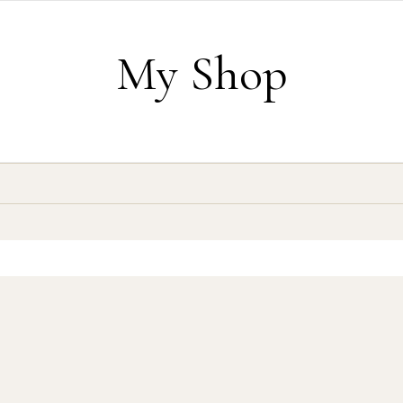
My Shop