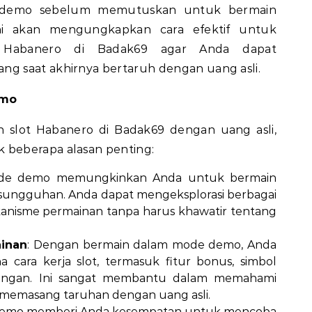
 demo sebelum memutuskan untuk bermain
ini akan mengungkapkan cara efektif untuk
 Habanero di Badak69 agar Anda dapat
 saat akhirnya bertaruh dengan uang asli.
emo
 slot Habanero di Badak69 dengan uang asli,
beberapa alasan penting:
de demo memungkinkan Anda untuk bermain
g sungguhan. Anda dapat mengeksplorasi berbagai
anisme permainan tanpa harus khawatir tentang
ainan
: Dengan bermain dalam mode demo, Anda
 cara kerja slot, termasuk fitur bonus, simbol
lungan. Ini sangat membantu dalam memahami
m memasang taruhan dengan uang asli.
demo memberi Anda kesempatan untuk mencoba