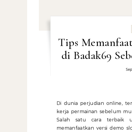
Tips Memanfaat
di Badak69 Se
Sep
Di dunia perjudian online, 
kerja permainan sebelum mul
Salah satu cara terbaik 
memanfaatkan versi demo slo