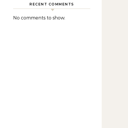
RECENT COMMENTS
No comments to show.